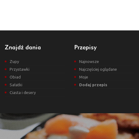
Znajdź dania
Przepisy
Zupy
Najnowsze
Przystawki
Najczęściej oglądane
Obiad
Moje
Sałatki
Dodaj przepis
Ciasta i desery