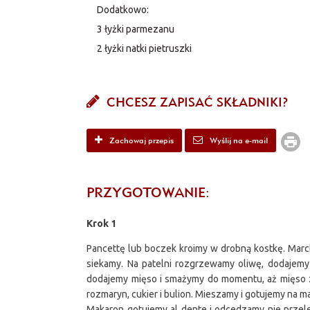
Dodatkowo:
3 łyżki parmezanu
2 łyżki natki pietruszki
CHCESZ ZAPISAĆ SKŁADNIKI?
Zachowaj przepis
Wyślij na e-mail
PRZYGOTOWANIE:
Krok 1
Pancettę lub boczek kroimy w drobną kostkę. Marc
siekamy. Na patelni rozgrzewamy oliwę, dodajem
dodajemy mięso i smażymy do momentu, aż mięso z
rozmaryn, cukier i bulion. Mieszamy i gotujemy na 
Makaron gotujemy al dente i odcedzamy nie przel