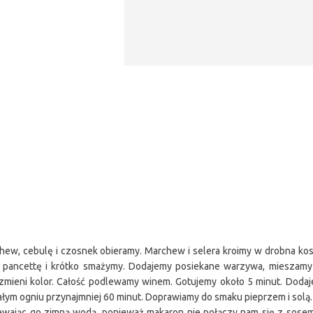
hew, cebulę i czosnek obieramy. Marchew i selera kroimy w drobna ko
y pancettę i krótko smażymy. Dodajemy posiekane warzywa, mieszamy
mieni kolor. Całość podlewamy winem. Gotujemy około 5 minut. Dodaj
małym ogniu przynajmniej 60 minut. Doprawiamy do smaku pieprzem i solą.
ewając go zimną wodą, ponieważ makaron nie połączy nam się z sosem