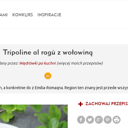
AMI
KONKURS
INSPIRACJE
Tripoline al ragù z wołowiną
any przez:
Wędrówki po kuchni
(więcej moich przepisów)
 a konkretnie do z Emilia-Romaqna. Region ten znany jest przede wszy
arne i najlepsze restauracje. To właśnie z tego regionu wywodzi się potr
oski sos, nazywany również sosem bolońskim. Jego tradycja sięga śred
ZACHOWAJ PRZEPIS
linarnej, została zdeponowana w Izbie Przemysłowo- Handlowej w Bolonii. 
włosku...