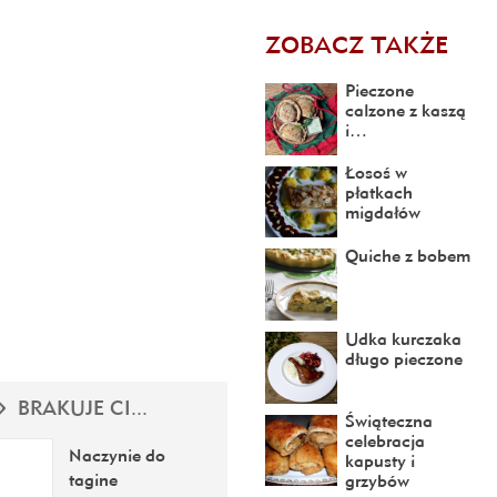
ZOBACZ TAKŻE
Pieczone
calzone z kaszą
i…
Łosoś w
płatkach
migdałów
Quiche z bobem
Udka kurczaka
długo pieczone
BRAKUJE CI...
Świąteczna
celebracja
Naczynie do
kapusty i
tagine
grzybów