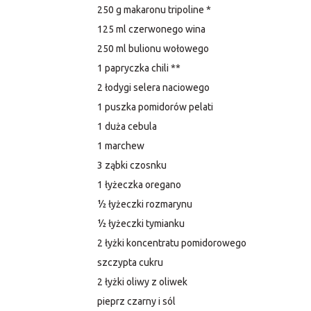
250 g makaronu tripoline *
125 ml czerwonego wina
250 ml bulionu wołowego
1 papryczka chili **
2 łodygi selera naciowego
1 puszka pomidorów pelati
1 duża cebula
1 marchew
3 ząbki czosnku
1 łyżeczka oregano
½ łyżeczki rozmarynu
½ łyżeczki tymianku
2 łyżki koncentratu pomidorowego
szczypta cukru
2 łyżki oliwy z oliwek
pieprz czarny i sól