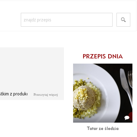
PRZEPIS DNIA
stkim z produkcji aromatycznych
Przeczytaj więcej
awa, którą dziś Wam prezentuję .
niowiecza. W XX wieku receptura
Dziś klasycznie, prosto i po
Tatar ze śledzia