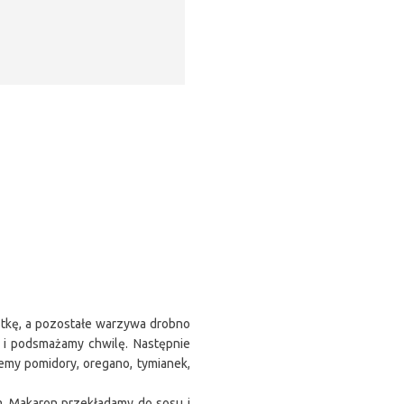
stkę, a pozostałe warzywa drobno
 i podsmażamy chwilę. Następnie
emy pomidory, oregano, tymianek,
. Makaron przekładamy do sosu i