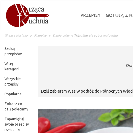
PRZEPISY
GOTUJĄ Z N
Wrząca Kuchnia
Przepisy
Dania główne
Tripoline al ragù z wołowiną
Szukaj
przepisów
W tej
Dod
kategorii
Wszystkie
przepisy
Dziś zabieram Was w podróż do Północnych Włoch,
Popularne
win, ale również ma najwspanialsze tradycje kulin
Ragû`to najprawdopodobniej najbardziej znany wł
Zobacz co
dziś polecamy
dla zachowania ciągłości włoskiej tradycji ku
Zapamiętuj
swoje przepisy
i składniki