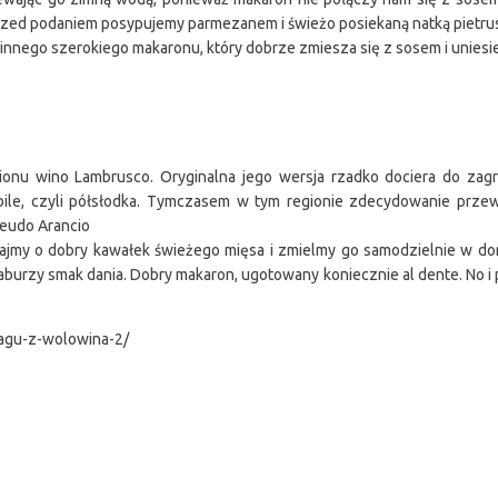
Przed podaniem posypujemy parmezanem i świeżo posiekaną natką pietrus
 innego szerokiego makaronu, który dobrze zmiesza się z sosem i uniesie
ionu wino Lambrusco. Oryginalna jego wersja rzadko dociera do zag
le, czyli półsłodka. Tymczasem w tym regionie zdecydowanie przew
Feudo Arancio
Zadbajmy o dobry kawałek świeżego mięsa i zmielmy go samodzielnie w d
zaburzy smak dania. Dobry makaron, ugotowany koniecznie al dente. No i
ragu-z-wolowina-2/