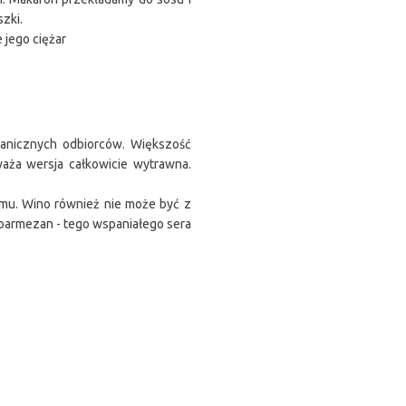
zki.
 jego ciężar
ranicznych odbiorców. Większość
aża wersja całkowicie wytrawna.
omu. Wino również nie może być z
 parmezan - tego wspaniałego sera