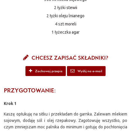
2 łyżki
stewii
2 łyżki
oleju lnianego
4 szt
moreli
1 łyżeczka
agar
CHCESZ ZAPISAĆ SKŁADNIKI?
Zachowaj przepis
Wyślij na e-mail
PRZYGOTOWANIE:
Krok 1
Kaszę opłukuję na sitku i przekładam do garnka. Zalewam mlekiem
sojowym, dodaję sól i olej rzepakowy. Zagotowuję wszystko, po
czym zmniejszam moc palnika do minimum i gotuję do pochłonięcia