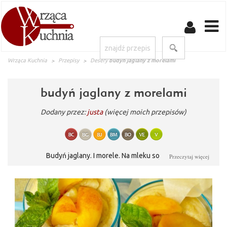
Wrząca Kuchnia
Przepisy
Desery
budyń jaglany z morelami
budyń jaglany z morelami
Dodany przez:
justa
(więcej moich przepisów)
Budyń jaglany. I morele. Na mleku sojowym.
Przeczytaj więcej