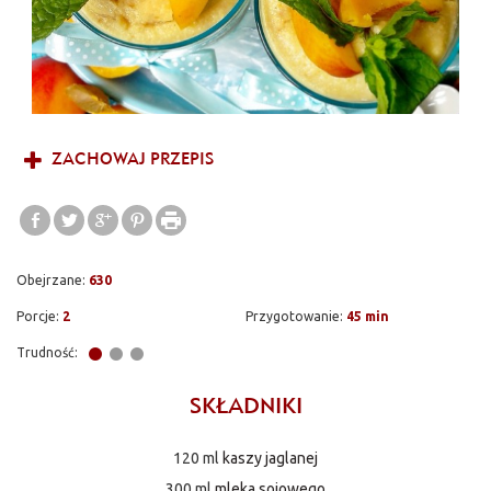
ZACHOWAJ PRZEPIS
Obejrzane:
630
Porcje:
2
Przygotowanie:
45 min
Trudność:
SKŁADNIKI
120 ml
kaszy jaglanej
300 ml
mleka sojowego