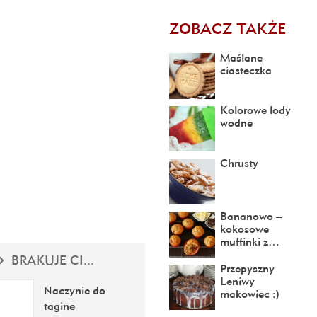
ZOBACZ TAKŻE
Maślane
ciasteczka
Kolorowe lody
wodne
Chrusty
Bananowo –
kokosowe
muffinki z…
BRAKUJE CI...
Przepyszny
Leniwy
Naczynie do
makowiec :)
tagine