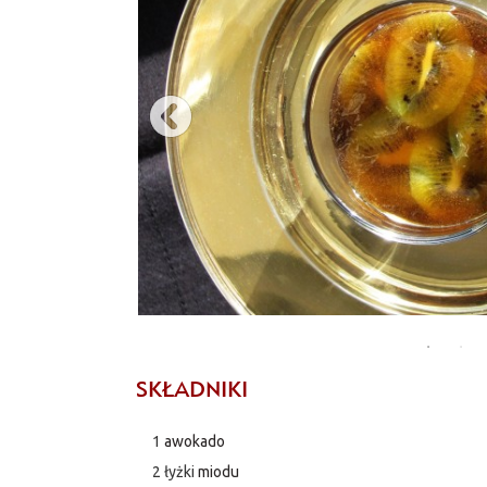
SKŁADNIKI
1
awokado
2 łyżki
miodu