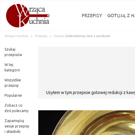
PRZEPISY
GOTUJĄ Z N
Wrząca Kuchnia
Przepisy
Desery
Czekoladowy mus z awokado
Szukaj
przepisów
W tej
kategorii
Wszystkie
przepisy
Użyłem w tym przepisie gotowej redukcji z kawy
Popularne
miod
Zobacz co
dziś polecamy
Zapamiętuj
swoje przepisy
i składniki