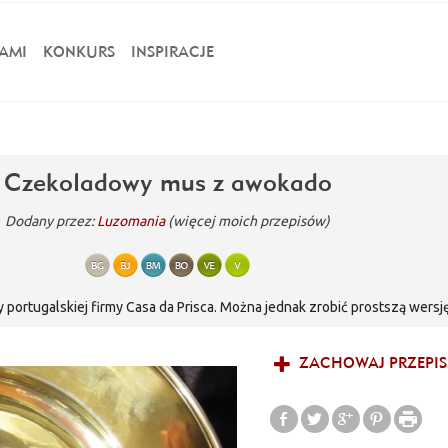
AMI
KONKURS
INSPIRACJE
Czekoladowy mus z awokado
Dodany przez:
Luzomania
(więcej moich przepisów)
 portugalskiej firmy Casa da Prisca. Można jednak zrobić prostszą wersj
u można również użyć słodkiego skondensowanego mleka.
ZACHOWAJ PRZEPIS