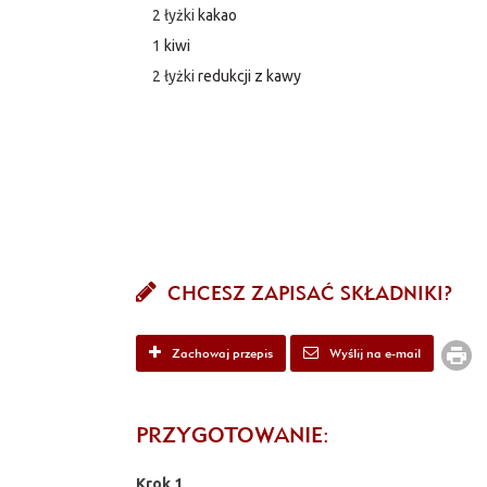
2 łyżki
kakao
1
kiwi
2 łyżki
redukcji z kawy
CHCESZ ZAPISAĆ SKŁADNIKI?
Zachowaj przepis
Wyślij na e-mail
PRZYGOTOWANIE:
Krok 1