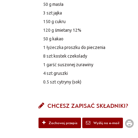
50 g
masła
3 szt
jajka
150 g
cukru
120 g
śmietany 12%
50 g
kakao
1 łyżeczka
proszku do pieczenia
8 szt
kostek czekolady
1 garść
suszonej żurawiny
4 szt
gruszki
0.5 szt
cytryny (sok)
CHCESZ ZAPISAĆ SKŁADNIKI?
Zachowaj przepis
Wyślij na e-mail