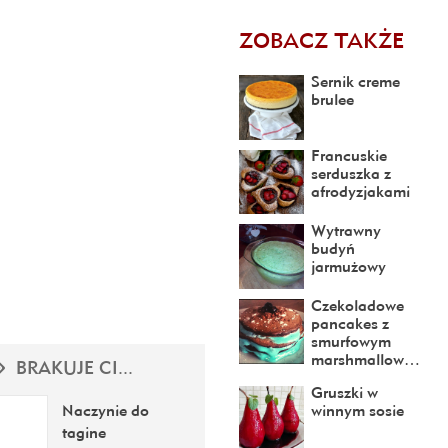
ZOBACZ TAKŻE
Sernik creme
brulee
Francuskie
serduszka z
afrodyzjakami
Wytrawny
budyń
jarmużowy
Czekoladowe
pancakes z
smurfowym
marshmallow…
BRAKUJE CI...
Gruszki w
winnym sosie
Naczynie do
tagine