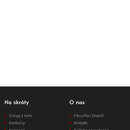
Na skróty
O nas
Gotują z nami
Filozofia i Zespół
Konkursy
Kontakt