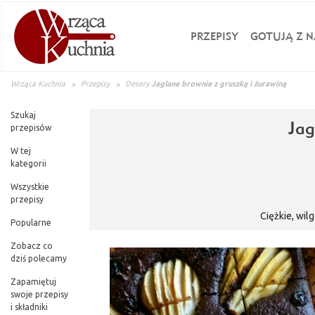
PRZEPISY
GOTUJĄ Z N
Wrząca Kuchnia
Przepisy
Desery
Jaglane brownie z gruszką i żurawiną
Szukaj
Jag
przepisów
W tej
kategorii
Wszystkie
przepisy
Ciężkie, wil
Popularne
Zobacz co
dziś polecamy
Zapamiętuj
swoje przepisy
i składniki