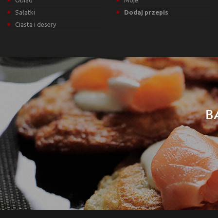
Obiad
Moje
Sałatki
Dodaj przepis
Ciasta i desery
B