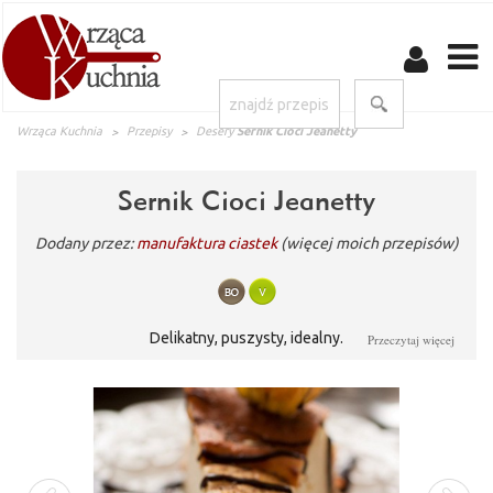
Wrząca Kuchnia
Przepisy
Desery
Sernik Cioci Jeanetty
Sernik Cioci Jeanetty
Dodany przez:
manufaktura ciastek
(więcej moich przepisów)
Delikatny, puszysty, idealny.
Przeczytaj więcej