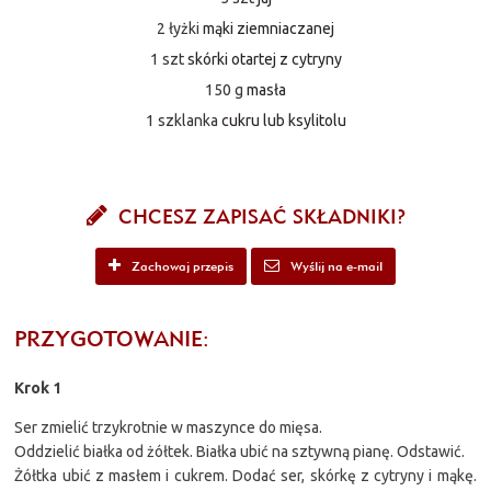
2 łyżki
mąki ziemniaczanej
1 szt
skórki otartej z cytryny
150 g
masła
1 szklanka
cukru lub ksylitolu
CHCESZ ZAPISAĆ SKŁADNIKI?
Zachowaj przepis
Wyślij na e-mail
PRZYGOTOWANIE:
Krok 1
Ser zmielić trzykrotnie w maszynce do mięsa.
Oddzielić białka od żółtek. Białka ubić na sztywną pianę. Odstawić.
Żółtka ubić z masłem i cukrem. Dodać ser, skórkę z cytryny i mąkę.