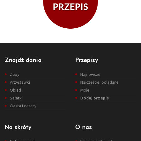
Znajdź dania
Przepisy
Zupy
Najnowsze
Przystawki
Najczęściej oglądane
Obiad
Moje
Sałatki
Dodaj przepis
Ciasta i desery
Na skróty
O nas