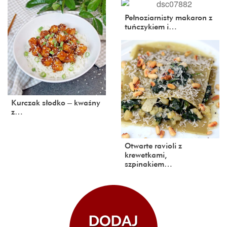
Pełnoziarnisty makaron z
tuńczykiem i…
Kurczak słodko – kwaśny
z…
Otwarte ravioli z
krewetkami,
szpinakiem…