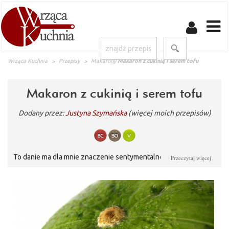
Wrząca Kuchnia
Przepisy
Makarony
Makaron z cukinią i serem tofu
Makaron z cukinią i serem tofu
Dodany przez:
Justyna Szymańska
(więcej moich przepisów)
To danie ma dla mnie znaczenie sentymentalne – przyrządziłam
Przeczytaj więcej
je mojemu chłopakowi na naszą pierwszą randkę. Do dziś nie
wiem, czy to dzięki niemu skradłam jego serce, czy może
zaważyło coś innego;-)