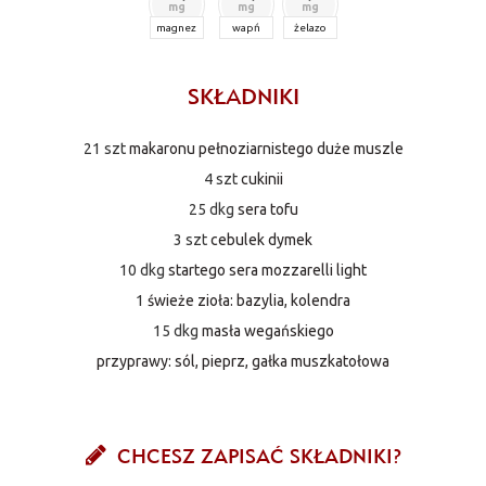
mg
mg
mg
magnez
wapń
żelazo
SKŁADNIKI
21 szt
makaronu pełnoziarnistego duże muszle
4 szt
cukinii
25 dkg
sera tofu
3 szt
cebulek dymek
10 dkg
startego sera mozzarelli light
1
świeże zioła: bazylia, kolendra
15 dkg
masła wegańskiego
przyprawy: sól, pieprz, gałka muszkatołowa
CHCESZ ZAPISAĆ SKŁADNIKI?