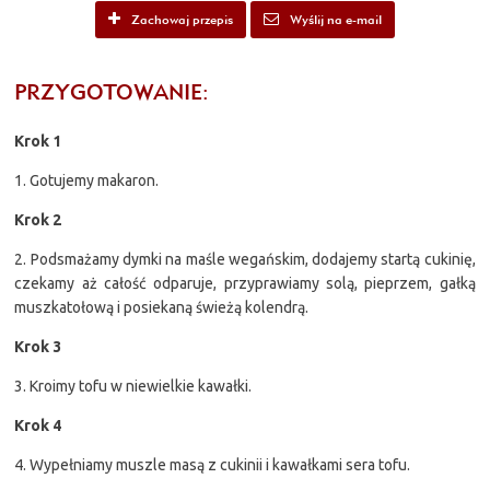
Zachowaj przepis
Wyślij na e-mail
PRZYGOTOWANIE:
Krok 1
1. Gotujemy makaron.
Krok 2
2. Podsmażamy dymki na maśle wegańskim, dodajemy startą cukinię,
czekamy aż całość odparuje, przyprawiamy solą, pieprzem, gałką
muszkatołową i posiekaną świeżą kolendrą.
Krok 3
3. Kroimy tofu w niewielkie kawałki.
Krok 4
4. Wypełniamy muszle masą z cukinii i kawałkami sera tofu.