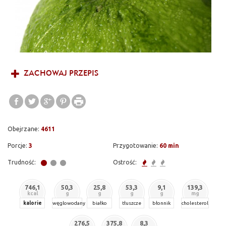
ZACHOWAJ PRZEPIS
Obejrzane:
4611
Porcje:
3
Przygotowanie:
60 min
Trudność:
Ostrość:
746,1
50,3
25,8
53,3
9,1
139,3
kcal
g
g
g
g
mg
kalorie
węglowodany
białko
tłuszcze
błonnik
cholesterol
276,5
375,8
8,3