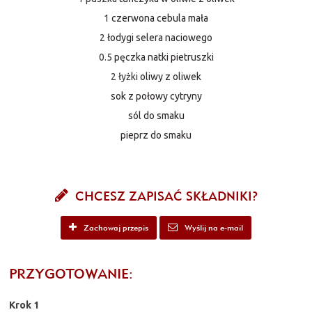
1
czerwona cebula mała
2
łodygi selera naciowego
0.5
pęczka natki pietruszki
2 łyżki
oliwy z oliwek
sok z połowy cytryny
sól do smaku
pieprz do smaku
CHCESZ ZAPISAĆ SKŁADNIKI?
Zachowaj przepis
Wyślij na e-mail
PRZYGOTOWANIE:
Krok 1