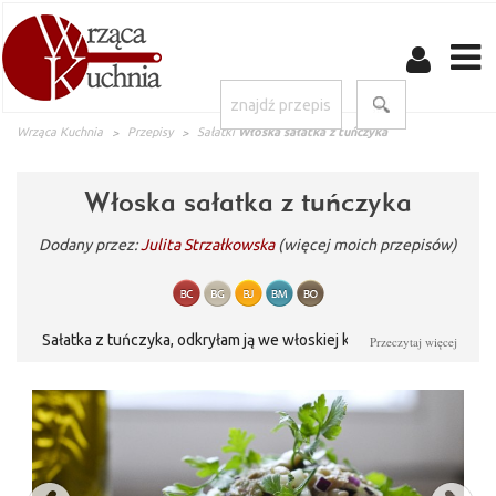
Wrząca Kuchnia
Przepisy
Sałatki
Włoska sałatka z tuńczyka
Włoska sałatka z tuńczyka
Dodany przez:
Julita Strzałkowska
(więcej moich przepisów)
Sałatka z tuńczyka, odkryłam ją we włoskiej knajpce, przepis
Przeczytaj więcej
odtworzony na wyczucie. Muszę przyznać, że sałatka z
tuńczyka jest idealnym przykładem na moje słabości, nigdy jej
nie odmawiam :).