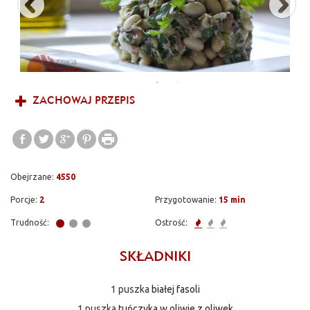
ZACHOWAJ PRZEPIS
Obejrzane:
4550
Porcje:
2
Przygotowanie:
15 min
Trudność:
Ostrość:
SKŁADNIKI
1 puszka
białej fasoli
1 puszka
tuńczyka w oliwie z oliwek