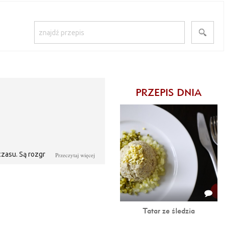
PRZEPIS DNIA
czasu. Są rozgrzewające, sycące
Przeczytaj więcej
alafiora jest bardzo przyjemny w
abiera charakteru.
Tatar ze śledzia