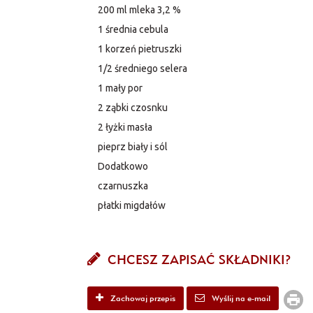
200 ml mleka 3,2 %
1 średnia cebula
1 korzeń pietruszki
1/2 średniego selera
1 mały por
2 ząbki czosnku
2 łyżki masła
pieprz biały i sól
Dodatkowo
czarnuszka
płatki migdałów
CHCESZ ZAPISAĆ SKŁADNIKI?
Zachowaj przepis
Wyślij na e-mail