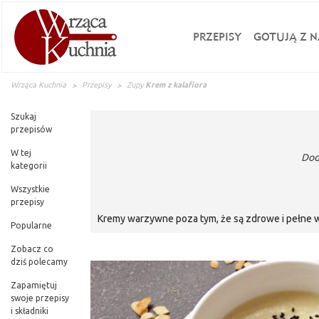
PRZEPISY
GOTUJĄ Z N
Wrząca Kuchnia
Przepisy
Zupy
Krem z kalafiora
Szukaj
przepisów
W tej
Dod
kategorii
Wszystkie
przepisy
Kremy warzywne poza tym, że są zdrowe i pełne wi
Popularne
i łatwe w przygotowaniu. Jest to również znakomit
smaku. Ma jedwabistą, kremową konsy
Zobacz co
dziś polecamy
Zapamiętuj
swoje przepisy
i składniki