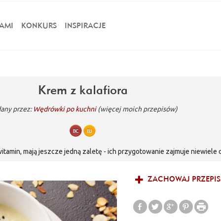
AMI
KONKURS
INSPIRACJE
Krem z kalafiora
any przez:
Wędrówki po kuchni
(więcej moich przepisów)
tamin, mają jeszcze jedną zaletę - ich przygotowanie zajmuje niewiele 
y sposób na przemycenie do naszej diety sporej ilości warzyw. Krem z k
stencje. Dodatek czarnuszki i chrupiących migdałów sprawia, że zupa n
ZACHOWAJ PRZEPIS