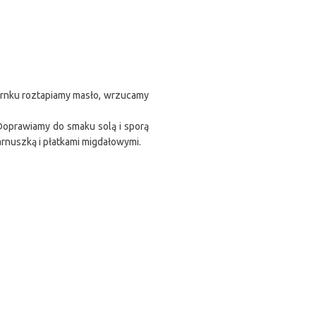
 garnku roztapiamy masło, wrzucamy
 Doprawiamy do smaku solą i sporą
rnuszką i płatkami migdałowymi.