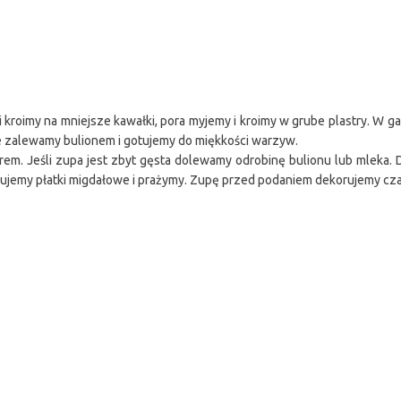
y i kroimy na mniejsze kawałki, pora myjemy i kroimy w grube plastry. W
 zalewamy bulionem i gotujemy do miękkości warzyw.
rem. Jeśli zupa jest zbyt gęsta dolewamy odrobinę bulionu lub mleka.
ypujemy płatki migdałowe i prażymy. Zupę przed podaniem dekorujemy cza