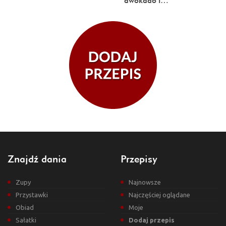
awokado i…
Znajdź dania
Przepisy
Zupy
Najnowsze
Przystawki
Najczęściej oglądane
Obiad
Moje
Sałatki
Dodaj przepis