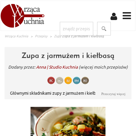
Wrząca Kuchnia
Przepisy
Zupy
Zupa z jarmużem i kiełbasą
Zupa z jarmużem i kiełbasą
Dodany przez:
Anna | Studio Kuchnia
(więcej moich przepisów)
Głównymi składnikami zupy z jarmużem i kiełbasą są warzywa.
Przeczytaj więcej
Warto po nią sięgnąć, bo jest smaczna i zdrowa. Zupa z
jarmużem i kiełbasą rozgrzewa w zimne dni oraz dodaje energii.