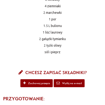
4
ziemniaki
2
marchewki
1
por
1.5 L
bulionu
1
liść laurowy
2
gałązki tymianku
2 łyżki
oliwy
sól i pieprz
CHCESZ ZAPISAĆ SKŁADNIKI?
Zachowaj przepis
Wyślij na e-mail
PRZYGOTOWANIE: