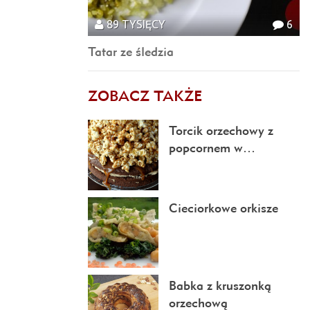
89 TYSIĘCY
6
Tatar ze śledzia
ZOBACZ TAKŻE
Torcik orzechowy z
popcornem w…
Cieciorkowe orkisze
Babka z kruszonką
orzechową