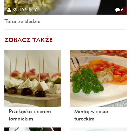
89 TYSIĘCY
6
Tatar ze śledzia
ZOBACZ TAKŻE
Przekąska z serem
Mintaj w sosie
łomnickim
tureckim