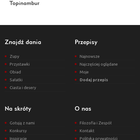
Topinambur
Znajdź dania
Przepisy
Zupy
Najnowsze
Przystawki
Najczęściej oglądane
Obiad
Moje
Sałatki
Dodaj przepis
Ciasta i desery
Na skróty
O nas
Gotują z nami
Filozofia i Zespół
Konkursy
Kontakt
Inspiracje
Polityka prywatności