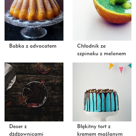
Babka z advocatem
Chłodnik ze
szpinaku z melonem
Deser z
Błękitny tort z
dżdżownicami
kremem maślanym