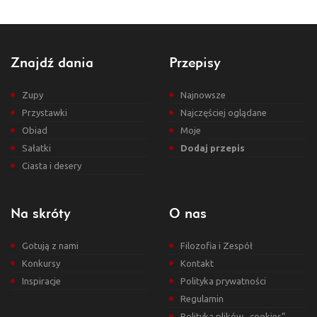
Znajdź dania
Przepisy
Zupy
Najnowsze
Przystawki
Najczęściej oglądane
Obiad
Moje
Sałatki
Dodaj przepis
Ciasta i desery
Na skróty
O nas
Gotują z nami
Filozofia i Zespół
Konkursy
Kontakt
Inspiracje
Polityka prywatności
Regulamin
Polityka plików „cookies”