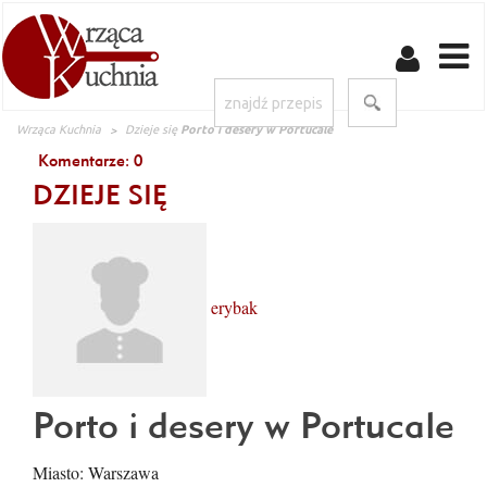
Wrząca Kuchnia
Dzieje się
Porto i desery w Portucale
Komentarze:
0
DZIEJE SIĘ
erybak
Porto i desery w Portucale
Miasto: Warszawa