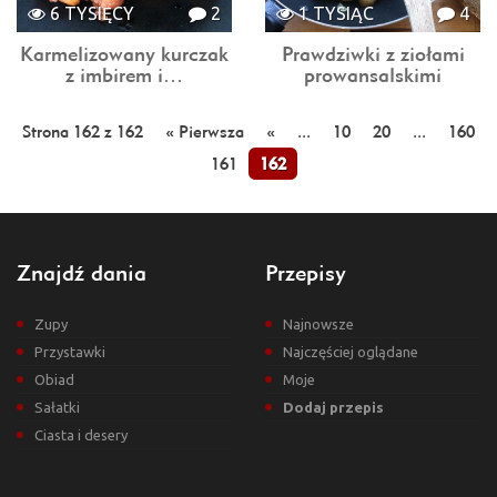
6 TYSIĘCY
2
1 TYSIĄC
4
Karmelizowany kurczak
Prawdziwki z ziołami
z imbirem i…
prowansalskimi
Strona 162 z 162
« Pierwsza
«
...
10
20
...
160
161
162
Znajdź dania
Przepisy
Zupy
Najnowsze
Przystawki
Najczęściej oglądane
Obiad
Moje
Sałatki
Dodaj przepis
Ciasta i desery