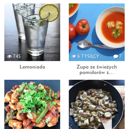
745
6 TYSIĘCY
7
Lemoniada
Zupa ze świeżych
pomidorów z…