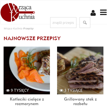
Wrząca Kuchnia
Przepisy
NAJNOWSZE PRZEPISY
9 TYSIĘCY
3 TYSIĄCE
Kotleciki cielęce z
Grillowany stek z
rozmarynem
rozbefu