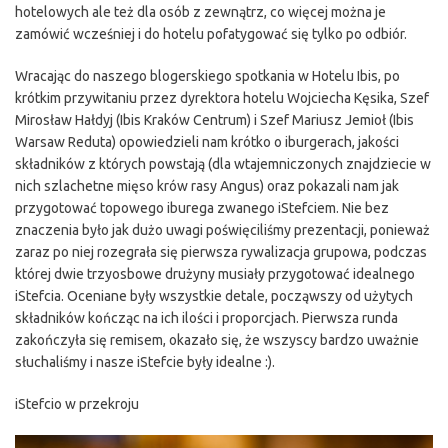
hotelowych ale też dla osób z zewnątrz, co więcej można je
zamówić wcześniej i do hotelu pofatygować się tylko po odbiór.
Wracając do naszego blogerskiego spotkania w Hotelu Ibis, po
krótkim przywitaniu przez dyrektora hotelu Wojciecha Kęsika, Szef
Mirosław Hałdyj (Ibis Kraków Centrum) i Szef Mariusz Jemioł (Ibis
Warsaw Reduta) opowiedzieli nam krótko o iburgerach, jakości
składników z których powstają (dla wtajemniczonych znajdziecie w
nich szlachetne mięso krów rasy Angus) oraz pokazali nam jak
przygotować topowego iburega zwanego iStefciem. Nie bez
znaczenia było jak dużo uwagi poświęciliśmy prezentacji, ponieważ
zaraz po niej rozegrała się pierwsza rywalizacja grupowa, podczas
której dwie trzyosbowe drużyny musiały przygotować idealnego
iStefcia. Oceniane były wszystkie detale, począwszy od użytych
składników kończąc na ich ilości i proporcjach. Pierwsza runda
zakończyła się remisem, okazało się, że wszyscy bardzo uważnie
słuchaliśmy i nasze iStefcie były idealne :).
iStefcio w przekroju