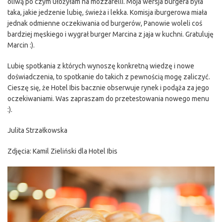
oliwą po czym ułożyłam na mozzarelli. Moja wersja burgera była
taka, jakie jedzenie lubię, świeża i lekka. Komisja iburgerowa miała
jednak odmienne oczekiwania od burgerów, Panowie woleli coś
bardziej męskiego i wygrał burger Marcina z jaja w kuchni. Gratuluję
Marcin :).
Lubię spotkania z których wynoszę konkretną wiedzę i nowe
doświadczenia, to spotkanie do takich z pewnością mogę zaliczyć.
Cieszę się, że Hotel Ibis bacznie obserwuje rynek i podąża za jego
oczekiwaniami. Was zapraszam do przetestowania nowego menu
:).
Julita Strzałkowska
Zdjęcia: Kamil Zieliński dla Hotel Ibis