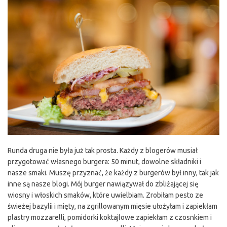
Runda druga nie była już tak prosta. Każdy z blogerów musiał
przygotować własnego burgera: 50 minut, dowolne składniki i
nasze smaki. Muszę przyznać, że każdy z burgerów był inny, tak jak
inne są nasze blogi. Mój burger nawiązywał do zbliżającej się
wiosny i włoskich smaków, które uwielbiam. Zrobiłam pesto ze
świeżej bazylii i mięty, na zgrillowanym mięsie ułożyłam i zapiekłam
plastry mozzarelli, pomidorki koktajlowe zapiekłam z czosnkiem i