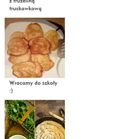
z frużeliną
truskawkową
Wracamy do szkoły
:)