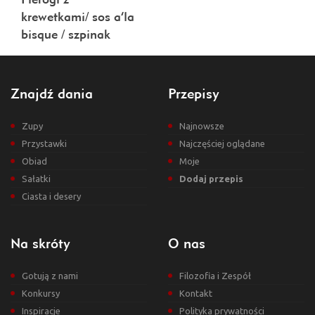
krewetkami/ sos a’la
bisque / szpinak
Znajdź dania
Przepisy
Zupy
Najnowsze
Przystawki
Najczęściej oglądane
Obiad
Moje
Sałatki
Dodaj przepis
Ciasta i desery
Na skróty
O nas
Gotują z nami
Filozofia i Zespół
Konkursy
Kontakt
Inspiracje
Polityka prywatności