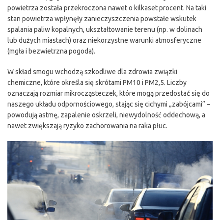
powietrza została przekroczona nawet o kilkaset procent. Na taki
stan powietrza wpłynęły zanieczyszczenia powstałe wskutek
spalania paliw kopalnych, ukształtowanie terenu (np. w dolinach
lub dużych miastach) oraz niekorzystne warunki atmosferyczne
(mgła i bezwietrzna pogoda).
W skład smogu wchodzą szkodliwe dla zdrowia związki
chemiczne, które określa się skrótami PM10 i PM2,5. Liczby
oznaczają rozmiar mikrocząsteczek, które mogą przedostać się do
naszego układu odpornościowego, stając się cichymi „zabójcami” –
powodują astmę, zapalenie oskrzeli, niewydolność oddechową, a
nawet zwiększają ryzyko zachorowania na raka płuc.