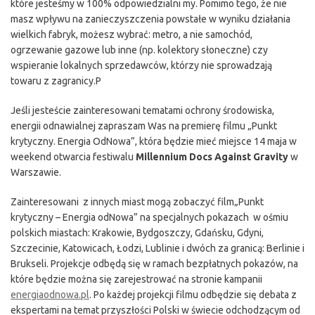
które jesteśmy w 100% odpowiedzialni my. Pomimo tego, że nie
masz wpływu na zanieczyszczenia powstałe w wyniku działania
wielkich fabryk, możesz wybrać: metro, a nie samochód,
ogrzewanie gazowe lub inne (np. kolektory słoneczne) czy
wspieranie lokalnych sprzedawców, którzy nie sprowadzają
towaru z zagranicy.P
Jeśli jesteście zainteresowani tematami ochrony środowiska,
energii odnawialnej zapraszam Was na premierę filmu „Punkt
krytyczny. Energia OdNowa”, która będzie mieć miejsce 14 maja w
weekend otwarcia festiwalu
Millennium Docs Against Gravity
w
Warszawie.
Zainteresowani z innych miast mogą zobaczyć film„Punkt
krytyczny – Energia odNowa” na specjalnych pokazach w ośmiu
polskich miastach: Krakowie, Bydgoszczy, Gdańsku, Gdyni,
Szczecinie, Katowicach, Łodzi, Lublinie i dwóch za granicą: Berlinie i
Brukseli. Projekcje odbędą się w ramach bezpłatnych pokazów, na
które będzie można się zarejestrować na stronie kampanii
energiaodnowa.pl
. Po każdej projekcji filmu odbędzie się debata z
ekspertami na temat przyszłości Polski w świecie odchodzącym od