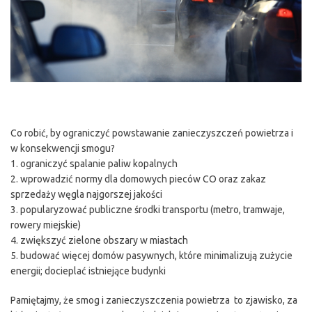
Co robić, by ograniczyć powstawanie zanieczyszczeń powietrza i
w konsekwencji smogu?
1. ograniczyć spalanie paliw kopalnych
2. wprowadzić normy dla domowych pieców CO oraz zakaz
sprzedaży węgla najgorszej jakości
3. popularyzować publiczne środki transportu (metro, tramwaje,
rowery miejskie)
4. zwiększyć zielone obszary w miastach
5. budować więcej domów pasywnych, które minimalizują zużycie
energii; docieplać istniejące budynki
Pamiętajmy, że smog i zanieczyszczenia powietrza to zjawisko, za