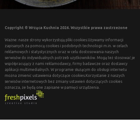
Copyright © Wrząca Kuchnia 2026. Wszystkie prawa zastrzeżone
Ważne: nasze strony wykorzystują pliki cookies.Używamy informacji
zapisanych za pomocą cookies i podobnych technologii m.in. w celach
reklamowych i statystycznych oraz w celu dostosowania naszych
serwisów do indywidualnych potrzeb użytkowników. Mogą też stosować je
współpracujący z nami reklamodawcy, firmy badawcze oraz dostawcy
aplikacji multimedialnych. W programie służącym do obsługi internetu
można zmienić ustawienia dotyczące cookies.Korzystanie z naszych
serwisów internetowych bez zmiany ustawień dotyczących cookies
oznacza, że będą one zapisane w pamięci urządzenia.