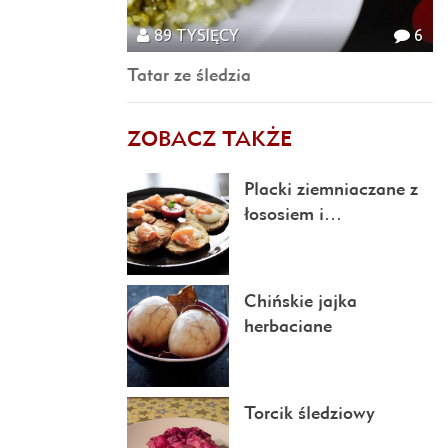
89 TYSIĘCY
6
Tatar ze śledzia
ZOBACZ TAKŻE
Placki ziemniaczane z
łososiem i…
Chińskie jajka
herbaciane
Torcik śledziowy