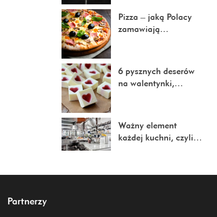
Pizza – jaką Polacy
zamawiają…
6 pysznych deserów
na walentynki,…
Ważny element
każdej kuchni, czyli…
Partnerzy