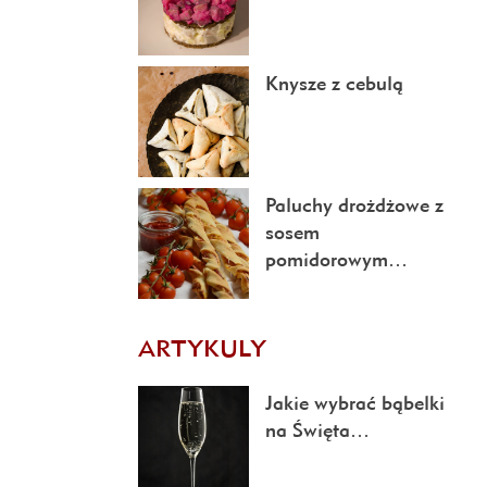
Knysze z cebulą
Paluchy drożdżowe z
sosem
pomidorowym…
ARTYKULY
Jakie wybrać bąbelki
na Święta…