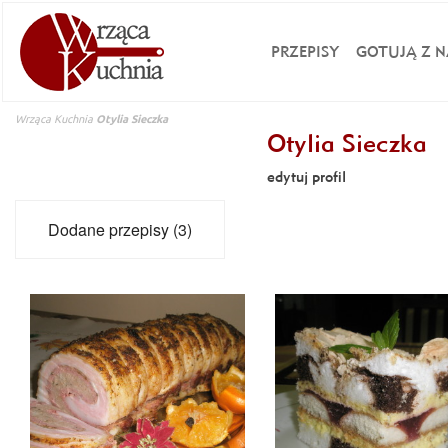
PRZEPISY
GOTUJĄ Z N
Wrząca Kuchnia
Otylia Sieczka
Otylia Sieczka
edytuj profil
Dodane przepisy (3)