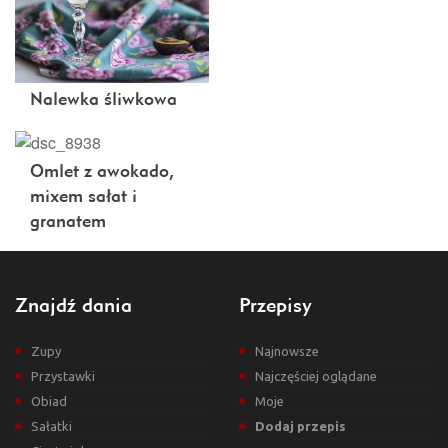
Nalewka śliwkowa
Omlet z awokado,
mixem sałat i
granatem
Znajdź dania
Przepisy
Zupy
Najnowsze
Przystawki
Najczęściej oglądane
Obiad
Moje
Sałatki
Dodaj przepis