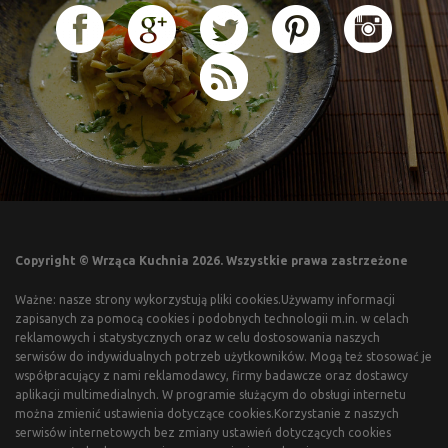
Copyright © Wrząca Kuchnia 2026. Wszystkie prawa zastrzeżone
Ważne: nasze strony wykorzystują pliki cookies.Używamy informacji
zapisanych za pomocą cookies i podobnych technologii m.in. w celach
reklamowych i statystycznych oraz w celu dostosowania naszych
serwisów do indywidualnych potrzeb użytkowników. Mogą też stosować je
współpracujący z nami reklamodawcy, firmy badawcze oraz dostawcy
aplikacji multimedialnych. W programie służącym do obsługi internetu
można zmienić ustawienia dotyczące cookies.Korzystanie z naszych
serwisów internetowych bez zmiany ustawień dotyczących cookies