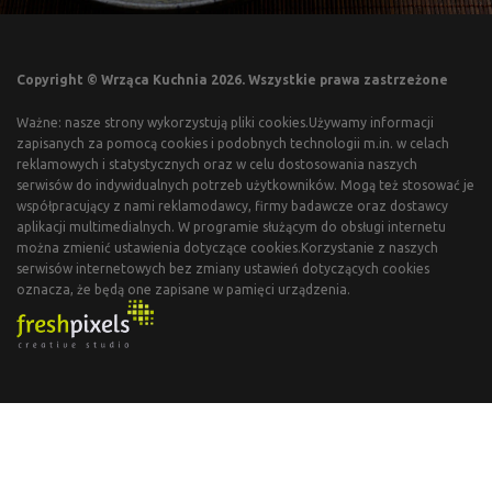
Copyright © Wrząca Kuchnia 2026. Wszystkie prawa zastrzeżone
Ważne: nasze strony wykorzystują pliki cookies.Używamy informacji
zapisanych za pomocą cookies i podobnych technologii m.in. w celach
reklamowych i statystycznych oraz w celu dostosowania naszych
serwisów do indywidualnych potrzeb użytkowników. Mogą też stosować je
współpracujący z nami reklamodawcy, firmy badawcze oraz dostawcy
aplikacji multimedialnych. W programie służącym do obsługi internetu
można zmienić ustawienia dotyczące cookies.Korzystanie z naszych
serwisów internetowych bez zmiany ustawień dotyczących cookies
oznacza, że będą one zapisane w pamięci urządzenia.