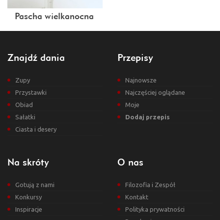
Pascha wielkanocna
Znajdź dania
Przepisy
Zupy
Najnowsze
Przystawki
Najczęściej oglądane
Obiad
Moje
Sałatki
Dodaj przepis
Ciasta i desery
Na skróty
O nas
Gotują z nami
Filozofia i Zespół
Konkursy
Kontakt
Inspiracje
Polityka prywatności