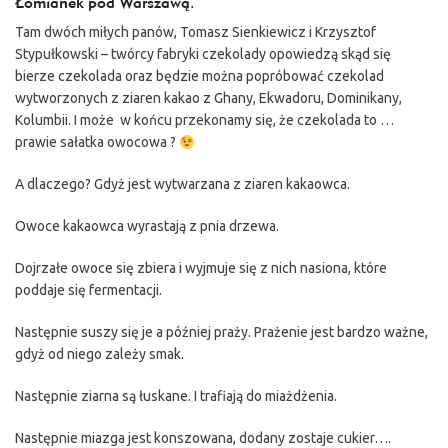
Łomianek pod Warszawą.
Tam dwóch miłych panów, Tomasz Sienkiewicz i Krzysztof
Stypułkowski – twórcy fabryki czekolady opowiedzą skąd się
bierze czekolada oraz będzie można popróbować czekolad
wytworzonych z ziaren kakao z Ghany, Ekwadoru, Dominikany,
Kolumbii. I może w końcu przekonamy się, że czekolada to …
prawie sałatka owocowa ?
A dlaczego? Gdyż jest wytwarzana z ziaren kakaowca.
Owoce kakaowca wyrastają z pnia drzewa.
Dojrzałe owoce się zbiera i wyjmuje się z nich nasiona, które
poddaje się fermentacji.
Następnie suszy się je a później praży. Prażenie jest bardzo ważne,
gdyż od niego zależy smak.
Następnie ziarna są łuskane. I trafiają do miażdżenia.
Następnie miazga jest konszowana, dodany zostaje cukier….