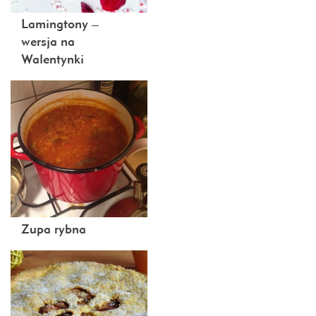
Lamingtony –
wersja na
Walentynki
Zupa rybna