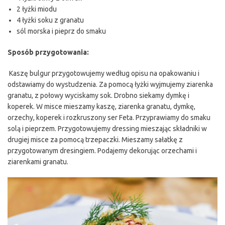
2 łyżki miodu
4 łyżki soku z granatu
sól morska i pieprz do smaku
Sposób przygotowania:
Kaszę bulgur przygotowujemy według opisu na opakowaniu i
odstawiamy do wystudzenia. Za pomocą łyżki wyjmujemy ziarenka
granatu, z połowy wyciskamy sok. Drobno siekamy dymkę i
koperek. W misce mieszamy kaszę, ziarenka granatu, dymkę,
orzechy, koperek i rozkruszony ser Feta. Przyprawiamy do smaku
solą i pieprzem. Przygotowujemy dressing mieszając składniki w
drugiej misce za pomocą trzepaczki. Mieszamy sałatkę z
przygotowanym dresingiem. Podajemy dekorując orzechami i
ziarenkami granatu.