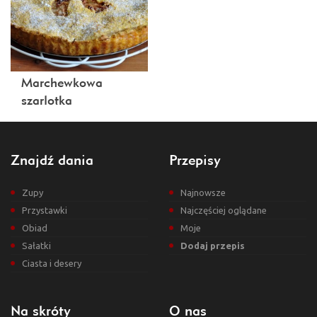
Marchewkowa
szarlotka
Znajdź dania
Przepisy
Zupy
Najnowsze
Przystawki
Najczęściej oglądane
Obiad
Moje
Sałatki
Dodaj przepis
Ciasta i desery
Na skróty
O nas