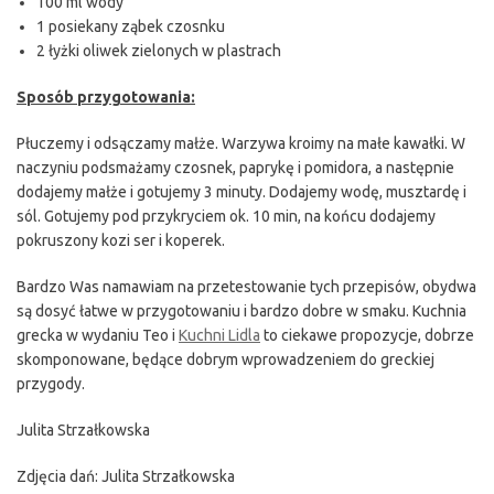
100 ml wody
1 posiekany ząbek czosnku
2 łyżki oliwek zielonych w plastrach
Sposób przygotowania:
Płuczemy i odsączamy małże. Warzywa kroimy na małe kawałki. W
naczyniu podsmażamy czosnek, paprykę i pomidora, a następnie
dodajemy małże i gotujemy 3 minuty. Dodajemy wodę, musztardę i
sól. Gotujemy pod przykryciem ok. 10 min, na końcu dodajemy
pokruszony kozi ser i koperek.
Bardzo Was namawiam na przetestowanie tych przepisów, obydwa
są dosyć łatwe w przygotowaniu i bardzo dobre w smaku. Kuchnia
grecka w wydaniu Teo i
Kuchni Lidla
to ciekawe propozycje, dobrze
skomponowane, będące dobrym wprowadzeniem do greckiej
przygody.
Julita Strzałkowska
Zdjęcia dań: Julita Strzałkowska