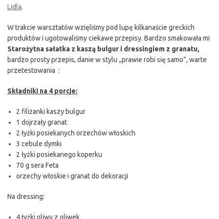
Lidla
.
W trakcie warsztatów wzięliśmy pod lupę kilkanaście greckich
produktów i ugotowaliśmy ciekawe przepisy. Bardzo smakowała mi
Starożytna sałatka z kaszą bulgur
i dressingiem z granatu,
bardzo prosty przepis, danie w stylu „prawie robi się samo”, warte
przetestowania :
Składniki na 4 porcje:
2 filiżanki kaszy bulgur
1 dojrzały granat
2 łyżki posiekanych orzechów włoskich
3 cebule dymki
2 łyżki posiekanego koperku
70 g sera Feta
orzechy włoskie i granat do dekoracji
Na dressing:
4 łyżki oliwy z oliwek