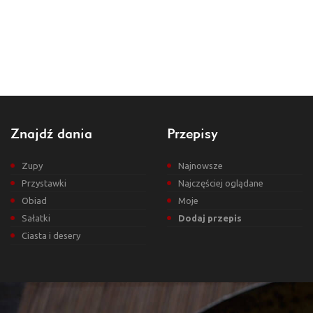
Znajdź dania
Przepisy
Zupy
Najnowsze
Przystawki
Najczęściej oglądane
Obiad
Moje
Sałatki
Dodaj przepis
Ciasta i desery