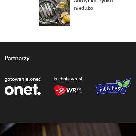
Sardynka, rybka
nieduża
Partnerzy