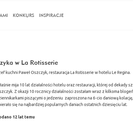
AMI
KONKURS
INSPIRACJE
zyka w La Rotisserie
ef kuchni Paweł Oszczyk, restauracja La Rotisserie w hotelu Le Regina.
aśnie mija 10 lat działalności hotelu oraz restauracji, której od dekady s
zczyk. Z okazji 10 rocznicy działalności zostałam wraz z kilkoma bloger
iennikarkami piszącymi o jedzeniu zaproszona na 6-cio daniową kolację
ierało się na najbardziej popularnych daniach ostatnich dziesięciu lat.
odano 12 lat temu