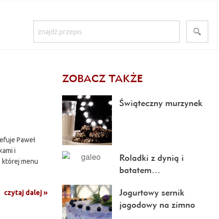
ZOBACZ TAKŻE
Świąteczny murzynek
zefuje Paweł
kami i
Roladki z dynią i
, której menu
batatem…
Jogurtowy sernik
czytaj dalej »
jagodowy na zimno