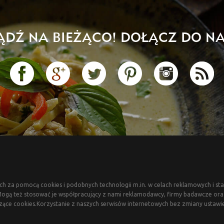
ĄDŹ NA BIEŻĄCO! DOŁĄCZ DO NA
ch za pomocą cookies i podobnych technologii m.in. w celach reklamowych i sta
gą też stosować je współpracujący z nami reklamodawcy, firmy badawcze oraz 
zące cookies.Korzystanie z naszych serwisów internetowych bez zmiany ustawi