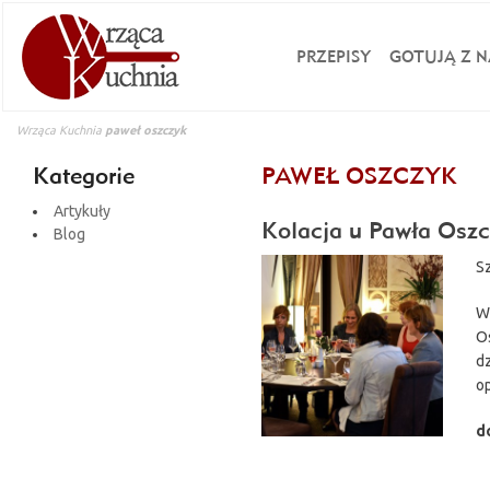
PRZEPISY
GOTUJĄ Z N
Wrząca Kuchnia
paweł oszczyk
Kategorie
PAWEŁ OSZCZYK
Artykuły
Kolacja u Pawła Oszc
Blog
Sz
Wł
Os
dz
op
d