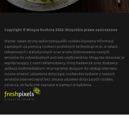
Copyright © Wrząca Kuchnia 2026. Wszystkie prawa zastrzeżone
Ważne: nasze strony wykorzystują pliki cookies.Używamy informacji
zapisanych za pomocą cookies i podobnych technologii m.in. w celach
reklamowych i statystycznych oraz w celu dostosowania naszych
serwisów do indywidualnych potrzeb użytkowników. Mogą też stosować je
współpracujący z nami reklamodawcy, firmy badawcze oraz dostawcy
aplikacji multimedialnych. W programie służącym do obsługi internetu
można zmienić ustawienia dotyczące cookies.Korzystanie z naszych
serwisów internetowych bez zmiany ustawień dotyczących cookies
oznacza, że będą one zapisane w pamięci urządzenia.