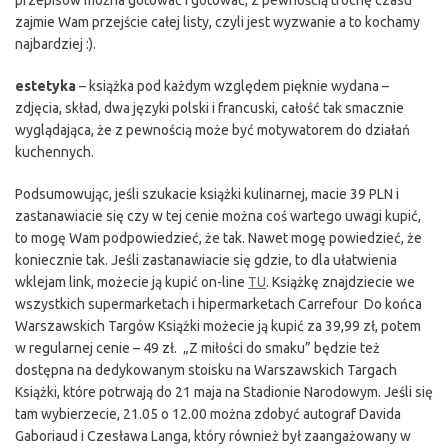
przepisów można gotować i gotować, z pewnością trochę czasu
zajmie Wam przejście całej listy, czyli jest wyzwanie a to kochamy
najbardziej :).
estetyka
– książka pod każdym względem pięknie wydana –
zdjęcia, skład, dwa języki polski i francuski, całość tak smacznie
wyglądająca, że z pewnością może być motywatorem do działań
kuchennych.
Podsumowując, jeśli szukacie książki kulinarnej, macie 39 PLN i
zastanawiacie się czy w tej cenie można coś wartego uwagi kupić,
to mogę Wam podpowiedzieć, że tak. Nawet mogę powiedzieć, że
koniecznie tak. Jeśli zastanawiacie się gdzie, to dla ułatwienia
wklejam link, możecie ją kupić on-line
TU
. Książkę znajdziecie we
wszystkich supermarketach i hipermarketach Carrefour Do końca
Warszawskich Targów Książki możecie ją kupić za 39,99 zł, potem
w regularnej cenie – 49 zł. „Z miłości do smaku” będzie też
dostępna na dedykowanym stoisku na Warszawskich Targach
Książki, które potrwają do 21 maja na Stadionie Narodowym. Jeśli się
tam wybierzecie, 21.05 o 12.00 można zdobyć autograf Davida
Gaboriaud i Czesława Langa, który również był zaangażowany w