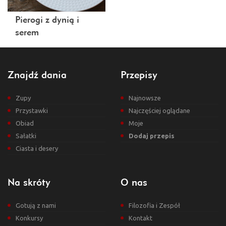
Pierogi z dynią i
serem
Znajdź dania
Przepisy
Zupy
Najnowsze
Przystawki
Najczęściej oglądane
Obiad
Moje
Sałatki
Dodaj przepis
Ciasta i desery
Na skróty
O nas
Gotują z nami
Filozofia i Zespół
Konkursy
Kontakt