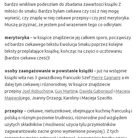
bardzo wnikliwe podeszłam do zbadania zawartości książki Z
miłości do smaku. Bardzo byłam ciekawa czy coś z niej mogę
wynieść, czy znajdę w niej ciekawe przepisy i czy jest merytoryka.
Muszę przyznać, że jestem pod wrażeniem tego co odkryłam:
merytoryka
– w książce znajdziecie jej całkiem sporo, począwszy
od bardzo ciekawego tekstu Ewolucja Smaku poprzez kolejne
teksty przeplatające książkę, kończąc na części o ucztowaniu
(bardzo ciekawa cześć)!
osoby zaangażowanie w powstanie książki
– już na wstępnie
książki wita nas 3 gwiazdkowy francuski Szef
Pierre Gagnaire
a im
dalej tym ciekawej i różnorodniej. W książce znajdziecie
przepisy
Joel Robuchon
a,
Guy Martin
a,
Davida Gaboriaud
i
Macieja
Majewski
ego, Joanny Drzazgi, Karoliny i Macieja Szaciłło.
przepisy
– ciekawe, nietuzinkowe, obejmujące kuchnię francuską i
polską o różnym poziomie trudności, różnorodne pod względem
użytych składników ( możliwość użycia tylu przymiotników
zagwarantowało zacne grono wymienione powyżej ). Z tych