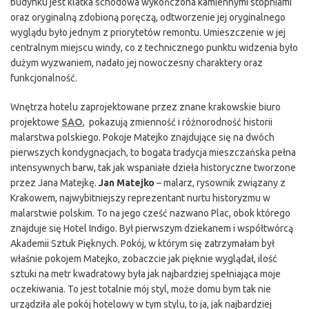
budynku jest klatka schodowa wykończona kamiennymi stopniami
oraz oryginalną zdobioną poręczą, odtworzenie jej oryginalnego
wyglądu było jednym z priorytetów remontu. Umieszczenie w jej
centralnym miejscu windy, co z technicznego punktu widzenia było
dużym wyzwaniem, nadało jej nowoczesny charaktery oraz
funkcjonalność.
Wnętrza hotelu zaprojektowane przez znane krakowskie biuro
projektowe
SAO
, pokazują zmienność i różnorodność historii
malarstwa polskiego. Pokoje Matejko znajdujące się na dwóch
pierwszych kondygnacjach, to bogata tradycja mieszczańska pełna
intensywnych barw, tak jak wspaniałe dzieła historyczne tworzone
przez Jana Matejkę.
Jan Matejko
– malarz, rysownik związany z
Krakowem, najwybitniejszy reprezentant nurtu historyzmu w
malarstwie polskim. To na jego cześć nazwano Plac, obok którego
znajduje się Hotel Indigo. Był pierwszym dziekanem i współtwórcą
Akademii Sztuk Pięknych. Pokój, w którym się zatrzymałam był
właśnie pokojem Matejko, zobaczcie jak pięknie wyglądał, ilość
sztuki na metr kwadratowy była jak najbardziej spełniająca moje
oczekiwania. To jest totalnie mój styl, może domu bym tak nie
urządziła ale pokój hotelowy w tym stylu, to ja, jak najbardziej