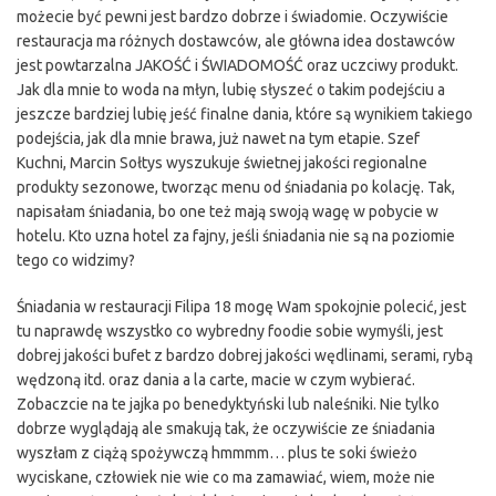
możecie być pewni jest bardzo dobrze i świadomie. Oczywiście
restauracja ma różnych dostawców, ale główna idea dostawców
jest powtarzalna JAKOŚĆ i ŚWIADOMOŚĆ oraz uczciwy produkt.
Jak dla mnie to woda na młyn, lubię słyszeć o takim podejściu a
jeszcze bardziej lubię jeść finalne dania, które są wynikiem takiego
podejścia, jak dla mnie brawa, już nawet na tym etapie. Szef
Kuchni, Marcin Sołtys
wyszukuje świetnej jakości regionalne
produkty sezonowe, tworząc menu od śniadania po kolację. Tak,
napisałam śniadania, bo one też mają swoją wagę w pobycie w
hotelu. Kto uzna hotel za fajny, jeśli śniadania nie są na poziomie
tego co widzimy?
Śniadania w restauracji Filipa 18 mogę Wam spokojnie polecić, jest
tu naprawdę wszystko co wybredny foodie sobie wymyśli, jest
dobrej jakości bufet z bardzo dobrej jakości wędlinami, serami, rybą
wędzoną itd. oraz dania a la carte, macie w czym wybierać.
Zobaczcie na te jajka po benedyktyński lub naleśniki. Nie tylko
dobrze wyglądają ale smakują tak, że oczywiście ze śniadania
wyszłam z ciążą spożywczą hmmmm… plus te soki świeżo
wyciskane, człowiek nie wie co ma zamawiać, wiem, może nie