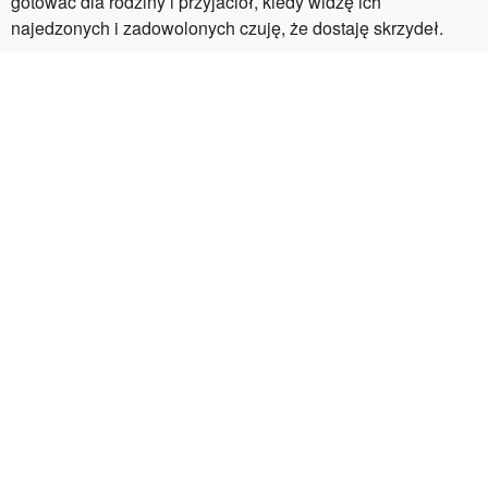
gotować dla rodziny i przyjaciół, kiedy widzę ich
najedzonych i zadowolonych czuję, że dostaję skrzydeł.