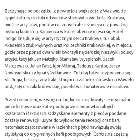
Zaczynając od początku, z pewnością większość z Was wie, że
tygiel kultury i sztuki od wieków stanowił o wielkości Krakowa,
mieście artystów, poetów i uczonych ale też miejscu z poważną
historią kulinarną. Kamienica w której obecnie mieści się Hotel
Indigo znajduje się w artystycznym sercu Krakowa, tuż obok
Akademii Sztuk Pięknych oraz Politechniki Krakowskiej, w miejscu,
gdzie przez ponad dwa wieki tworzyli najbardziej niezwykli polscy
artyści, tacy jak Jan Matejko, Stanisław Wyspiański, Jacek
Malczewski, Julian Fałat, Igor Mitoraj, Tadeusz Kantor, Jerzy
Nowosielski czy Ignacy Witkiewicz. To tutaj także rozpoczyna się
Via Regia, historyczny trakt, którym na zamek królewski na Wawelu
podążały orszaki królewskie, poselstwa i bohaterowie narodowi.
Przed remontem, we wnętrzu budynku znajdowały się oryginalne
piece kaflowe oraz kafle podłogowe o niepowtarzalnych
kształtach i fakturach. Odzyskane elementy z pieców poddane
zostały renowacji i użyte do wykończenia recepcji oraz baru,
natomiast zastosowane w łazienkach płytki nawiązują swoją
stylistyką do oryginalnych kafli podłogowych. Centralną częścią