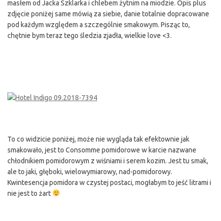
masłem od Jacka Szklarka i chlebem żytnim na miodzie. Opis plus
zdjęcie poniżej same mówią za siebie, danie totalnie dopracowane
pod każdym względem a szczególnie smakowym. Pisząc to,
chętnie bym teraz tego śledzia zjadła, wielkie love <3.
To co widzicie poniżej, może nie wygląda tak efektownie jak
smakowało, jest to Consomme pomidorowe w karcie nazwane
chłodnikiem pomidorowym z wiśniami i serem kozim. Jest tu smak,
ale to jaki, głęboki, wielowymiarowy, nad-pomidorowy.
Kwintesencja pomidora w czystej postaci, mogłabym to jeść litrami i
nie jest to żart