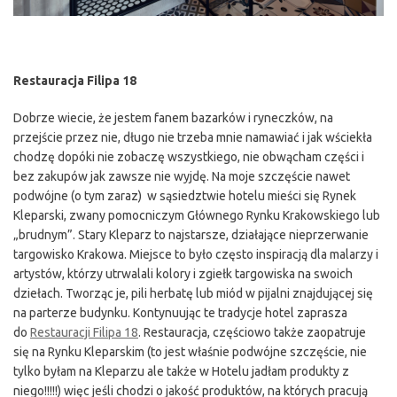
Restauracja Filipa 18
Dobrze wiecie, że jestem fanem bazarków i ryneczków, na
przejście przez nie, długo nie trzeba mnie namawiać i jak wściekła
chodzę dopóki nie zobaczę wszystkiego, nie obwącham części i
bez zakupów jak zawsze nie wyjdę. Na moje szczęście nawet
podwójne (o tym zaraz) w sąsiedztwie hotelu mieści się Rynek
Kleparski, zwany pomocniczym Głównego Rynku Krakowskiego lub
„brudnym”. Stary Kleparz to najstarsze, działające nieprzerwanie
targowisko Krakowa. Miejsce to było często inspiracją dla malarzy i
artystów, którzy utrwalali kolory i zgiełk targowiska na swoich
dziełach. Tworząc je, pili herbatę lub miód w pijalni znajdującej się
na parterze budynku. Kontynuując te tradycje hotel zaprasza
do
Restauracji Filipa 18
. Restauracja, częściowo także zaopatruje
się na Rynku Kleparskim (to jest właśnie podwójne szczęście, nie
tylko byłam na Kleparzu ale także w Hotelu jadłam produkty z
niego!!!!!) więc jeśli chodzi o jakość produktów, na których pracują