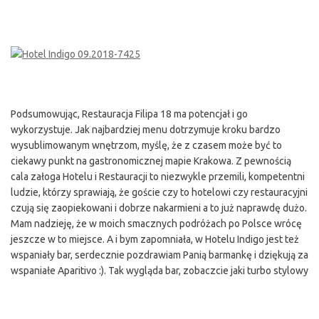
Podsumowując, Restauracja Filipa 18 ma potencjał i go
wykorzystuje. Jak najbardziej menu dotrzymuje kroku bardzo
wysublimowanym wnętrzom, myślę, że z czasem może być to
ciekawy punkt na gastronomicznej mapie Krakowa. Z pewnością
cala załoga Hotelu i Restauracji to niezwykle przemili, kompetentni
ludzie, którzy sprawiają, że goście czy to hotelowi czy restauracyjni
czują się zaopiekowani i dobrze nakarmieni a to już naprawdę dużo.
Mam nadzieję, że w moich smacznych podróżach po Polsce wrócę
jeszcze w to miejsce. A i bym zapomniała, w Hotelu Indigo jest też
wspaniały bar, serdecznie pozdrawiam Panią barmankę i dziękują za
wspaniałe Aparitivo :). Tak wygląda bar, zobaczcie jaki turbo stylowy