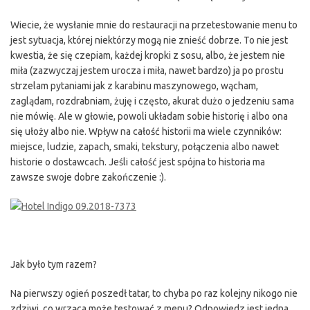
Wiecie, że wysłanie mnie do restauracji na przetestowanie menu to
jest sytuacja, której niektórzy mogą nie znieść dobrze. To nie jest
kwestia, że się czepiam, każdej kropki z sosu, albo, że jestem nie
miła (zazwyczaj jestem urocza i miła, nawet bardzo) ja po prostu
strzelam pytaniami jak z karabinu maszynowego, wącham,
zaglądam, rozdrabniam, żuję i często, akurat dużo o jedzeniu sama
nie mówię. Ale w głowie, powoli układam sobie historię i albo ona
się ułoży albo nie. Wpływ na całość historii ma wiele czynników:
miejsce, ludzie, zapach, smaki, tekstury, połączenia albo nawet
historie o dostawcach. Jeśli całość jest spójna to historia ma
zawsze swoje dobre zakończenie :).
Jak było tym razem?
Na pierwszy ogień poszedł tatar, to chyba po raz kolejny nikogo nie
zdziwi, co wrząca może testować z menu? Odpowiedz jest jedna,