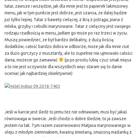
tatar, zawsze i wszędzie, jak dla mnie jest to papierek lakmusowy
menu, jak w tym punkcie jest dobrze, jest szansa, że dalej będzie
już tylko lepiej. Tatar z bawety cielęcej, z ikrą z pstrąga, piana z
mleka, grzyby i cebulki marynowane. Tatar z cielęciny jest swojego
rodzaju rzadkością w menu, jadłam go może po raz trzeci w życiu.
Muszę powiedzieć, że był bardzo delikatny, z dużą ilością
dodatków, całość bardzo dobra w odbiorze, może jak dla mnie ciut
za dużo gorczycy z musztardy, ale to zupełnie nie ujmowało całości
dania, możecie go zamawiać
(ja po prostu lubię czuć smak mięsa
a to nie jest oczywiste dla wszystkich więc staram się to danie
oceniać jak najbardziej obiektywnie)
Jeśli w karcie jest śledź to jemu też nie odmawiam, musi być jakaś
równowaga w świecie. Jeśli chodzi o dobre śledzie, to ja zawsze
jestem na tak. Tym razem zaserwowano Matjasa marynowanego w
oleju z młodym ziemniakiem, kwaśną śmietaną, smażoną maślanką z