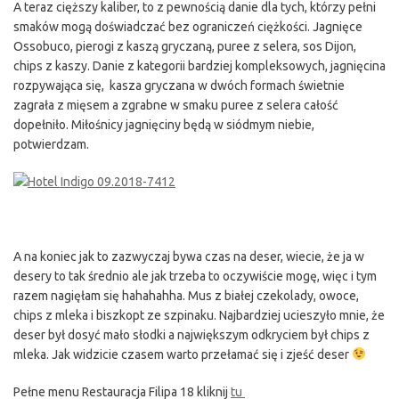
A teraz cięższy kaliber, to z pewnością danie dla tych, którzy pełni
smaków mogą doświadczać bez ograniczeń ciężkości. Jagnięce
Ossobuco, pierogi z kaszą gryczaną, puree z selera, sos Dijon,
chips z kaszy. Danie z kategorii bardziej kompleksowych, jagnięcina
rozpywająca się, kasza gryczana w dwóch formach świetnie
zagrała z mięsem a zgrabne w smaku puree z selera całość
dopełniło. Miłośnicy jagnięciny będą w siódmym niebie,
potwierdzam.
A na koniec jak to zazwyczaj bywa czas na deser, wiecie, że ja w
desery to tak średnio ale jak trzeba to oczywiście mogę, więc i tym
razem nagięłam się hahahahha. Mus z białej czekolady, owoce,
chips z mleka i biszkopt ze szpinaku. Najbardziej ucieszyło mnie, że
deser był dosyć mało słodki a największym odkryciem był chips z
mleka. Jak widzicie czasem warto przełamać się i zjeść deser
Pełne menu Restauracja Filipa 18 kliknij
tu