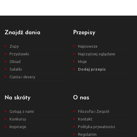
Znajdź dania
Przepisy
Zupy
Najnowsze
Przystawki
Najczęściej oglądane
Obiad
Moje
Sałatki
Dodaj przepis
Ciasta i desery
Na skróty
O nas
Gotują z nami
Filozofia i Zespół
Konkursy
Kontakt
Inspiracje
Polityka prywatności
Regulamin