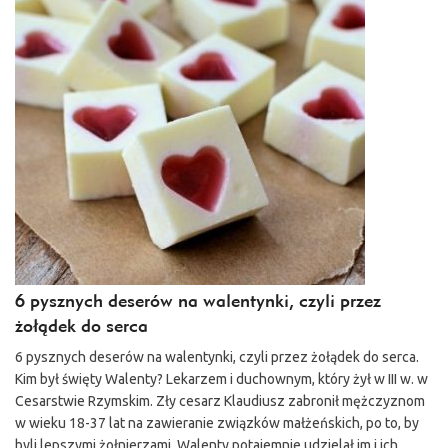
6 pysznych deserów na walentynki, czyli przez
żołądek do serca
6 pysznych deserów na walentynki, czyli przez żołądek do serca.
Kim był święty Walenty? Lekarzem i duchownym, który żył w III w. w
Cesarstwie Rzymskim. Zły cesarz Klaudiusz zabronił mężczyznom
w wieku 18-37 lat na zawieranie związków małżeńskich, po to, by
byli lepszymi żołnierzami. Walenty potajemnie udzielał im i ich