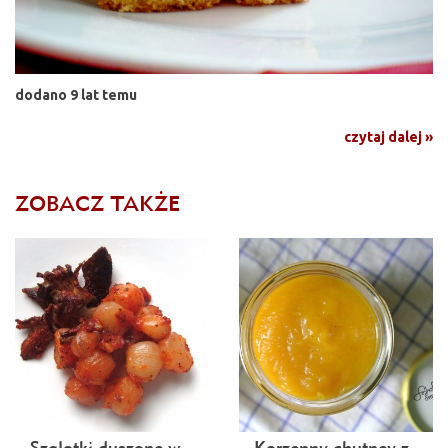
dodano 9 lat temu
czytaj dalej »
ZOBACZ TAKŻE
Szalotki duszone w
Korzenny chutney z