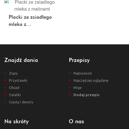
Placki ze zsiadłego
mleka z…
Znajdź dania
Przepisy
Zupy
Najnowsze
Przystawki
Najczęściej oglądane
Obiad
Moje
Sałatki
Dodaj przepis
Ciasta i desery
Na skróty
O nas