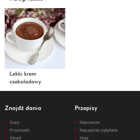
Lekki krem
czekoladowy
Znajdź dania
Przepisy
Zupy
Najnowsze
Przystawki
Najczęściej oglądane
Obiad
Moje