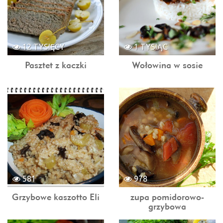
12 TYSIĘCY
1 TYSIĄC
Pasztet z kaczki
Wołowina w sosie
581
978
Grzybowe kaszotto Eli
zupa pomidorowo-
grzybowa