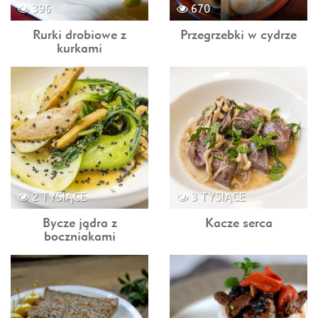
396
670
Rurki drobiowe z
Przegrzebki w cydrze
kurkami
2 TYSIĄCE
3 TYSIĄCE
Bycze jądra z
Kacze serca
boczniakami