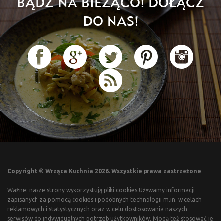
BĄDŹ NA BIEŻĄCO! DOŁĄCZ
DO NAS!
Copyright © Wrząca Kuchnia 2026. Wszystkie prawa zastrzeżone
Ważne: nasze strony wykorzystują pliki cookies.Używamy informacji
zapisanych za pomocą cookies i podobnych technologii m.in. w celach
reklamowych i statystycznych oraz w celu dostosowania naszych
serwisów do indywidualnych potrzeb użytkowników. Mogą też stosować je