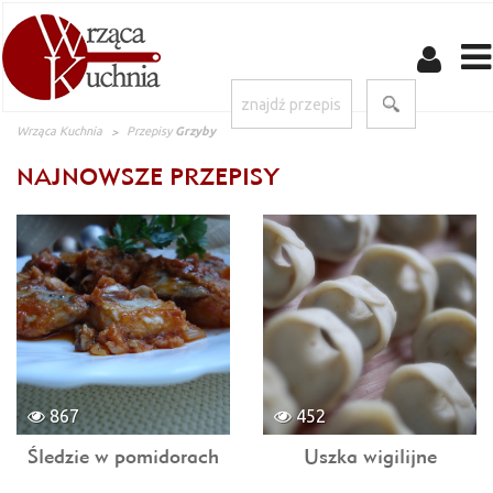
Wrząca Kuchnia
Przepisy
Grzyby
NAJNOWSZE PRZEPISY
867
452
Śledzie w pomidorach
Uszka wigilijne