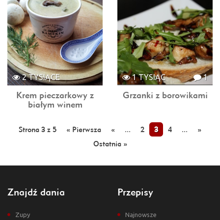
2 TYSIĄCE
1 TYSIĄC
1
Krem pieczarkowy z
Grzanki z borowikami
białym winem
Strona 3 z 5
« Pierwsza
«
...
2
3
4
...
»
Ostatnia »
Znajdź dania
Przepisy
Zupy
Najnowsze