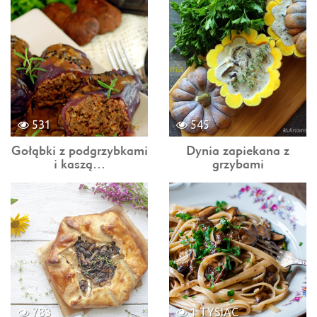
531
545
Gołąbki z podgrzybkami
Dynia zapiekana z
i kaszą…
grzybami
783
1 TYSIĄC