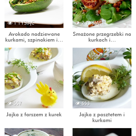
1 TYSIĄC
2 TYSIĄCE
Avokado nadziewane
Smażone przegrzebki na
kurkami, szpinakiem i…
kurkach i…
557
653
Jajka z farszem z kurek
Jajka z pasztetem i
kurkami