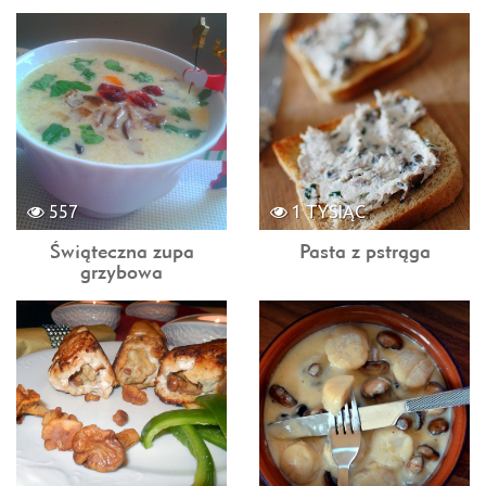
557
1 TYSIĄC
Świąteczna zupa
Pasta z pstrąga
grzybowa