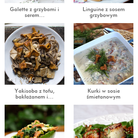
Galette z grzybami i
Linguine z sosem
serem…
grzybowym
1 TYSIĄC
656
Yakisoba z tofu,
Kurki w sosie
bakłażanem i…
śmietanowym