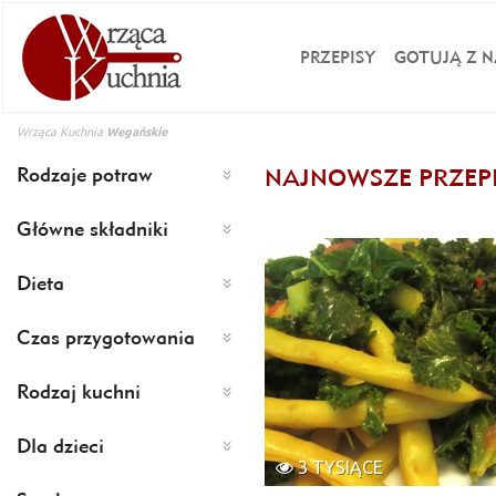
PRZEPISY
GOTUJĄ Z N
Wrząca Kuchnia
Wegańskie
Rodzaje potraw
NAJNOWSZE PRZEP
Główne składniki
Dieta
Czas przygotowania
Rodzaj kuchni
Dla dzieci
3 TYSIĄCE