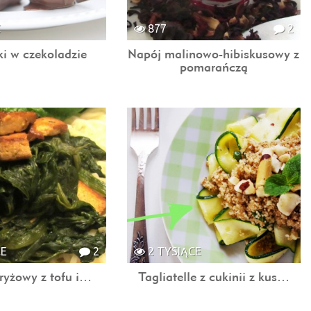
C
877
2
i w czekoladzie
Napój malinowo-hibiskusowy z
pomarańczą
CE
2
2 TYSIĄCE
ryżowy z tofu i…
Tagliatelle z cukinii z kus…