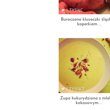
1 TYSIĄC
Buraczane kluseczki śląsk
koperkiem…
2 TYSIĄCE
Zupa kukurydziana z mle
kokosowym…