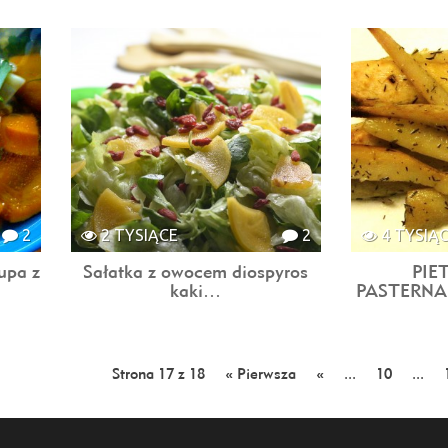
2
2 TYSIĄCE
2
4 TYSIĄ
upa z
Sałatka z owocem diospyros
PIE
kaki…
PASTERNA
Strona 17 z 18
« Pierwsza
«
...
10
...