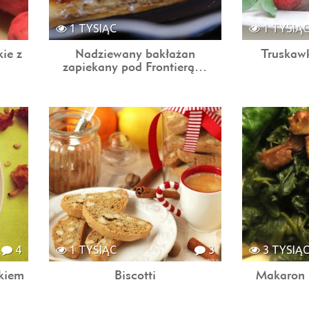
1 TYSIĄC
1 TYSIĄ
ie z
Nadziewany bakłażan
Truskawk
zapiekany pod Frontierą…
4
1 TYSIĄC
3
3 TYSIĄ
kiem
Biscotti
Makaron 