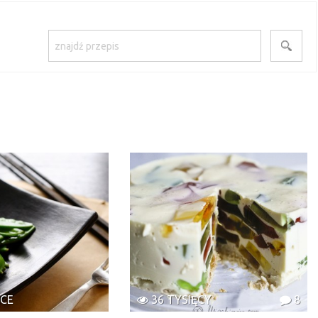
ĄCE
36 TYSIĘCY
8