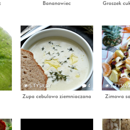
z
Bananowiec
Groszek cu
5 TYSIĘCY
4
2 TYSIĄ
…
Zupa cebulowo ziemniaczana
Zimowa sa