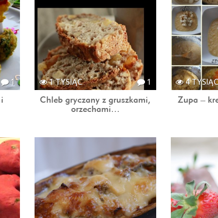
1
1 TYSIĄC
1
4 TYSIĄ
 i
Chleb gryczany z gruszkami,
Zupa – kr
orzechami…