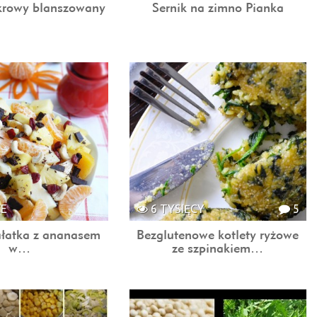
krowy blanszowany
Sernik na zimno Pianka
CE
6 TYSIĘCY
5
łatka z ananasem
Bezglutenowe kotlety ryżowe
w…
ze szpinakiem…