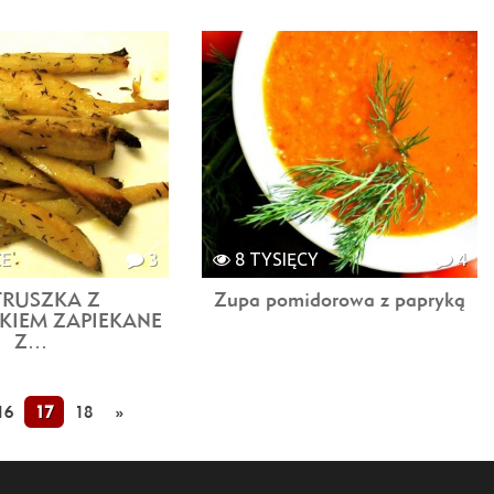
CE
3
8 TYSIĘCY
4
TRUSZKA Z
Zupa pomidorowa z papryką
KIEM ZAPIEKANE
Z…
16
17
18
»