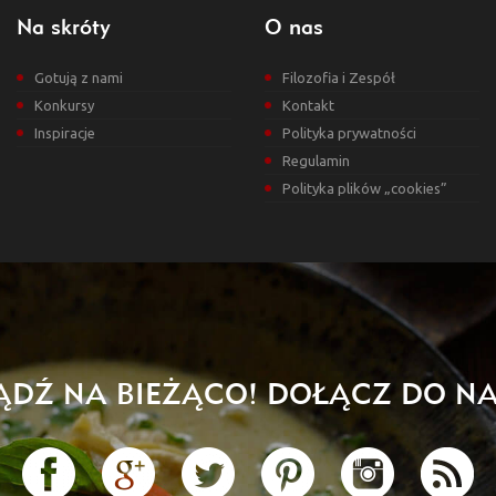
Na skróty
O nas
Gotują z nami
Filozofia i Zespół
Konkursy
Kontakt
Inspiracje
Polityka prywatności
Regulamin
Polityka plików „cookies”
ĄDŹ NA BIEŻĄCO! DOŁĄCZ DO NA