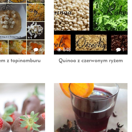
CE
6
848
1
em z topinamburu
Quinoa z czerwonym ryżem