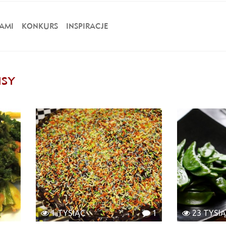
AMI
KONKURS
INSPIRACJE
ISY
1 TYSIĄC
1
23 TYSI