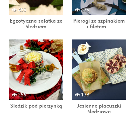
455
235
Egzotyczna sałatka ze
Pierogi ze szpinakiem
śledziem
i filetem…
256
138
Śledzik pod pierzynką
Jesienne placuszki
śledziowe