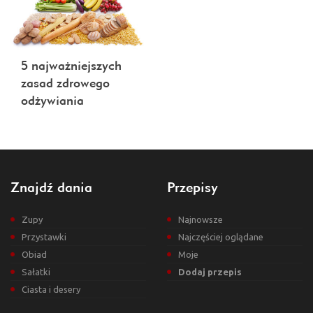
5 najważniejszych
zasad zdrowego
odżywiania
Znajdź dania
Przepisy
Zupy
Najnowsze
Przystawki
Najczęściej oglądane
Obiad
Moje
Sałatki
Dodaj przepis
Ciasta i desery