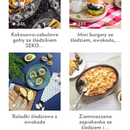
346
589
Kokosowo-cebulowe
Mini burgery ze
gofry ze śledzikiem
śledziem, awokado,…
SEKO…
236
932
Roladki śledziowe z
Ziemniaczana
awokado
zapiekanka ze
śledziem i…