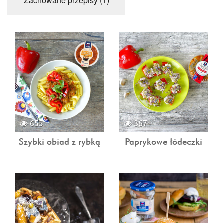
Zachowane przepisy (1)
655
367
Szybki obiad z rybką
Paprykowe łódeczki