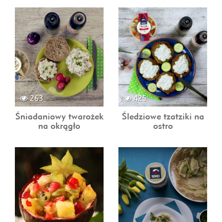
263
425
Śniadaniowy twarożek
Śledziowe tzatziki na
na okrągło
ostro