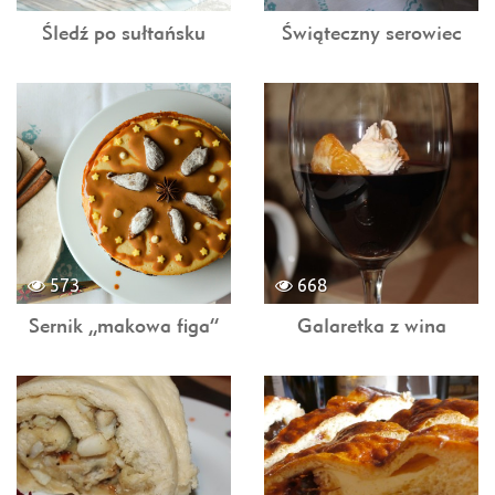
Śledź po sułtańsku
Świąteczny serowiec
573
668
Sernik „makowa figa”
Galaretka z wina