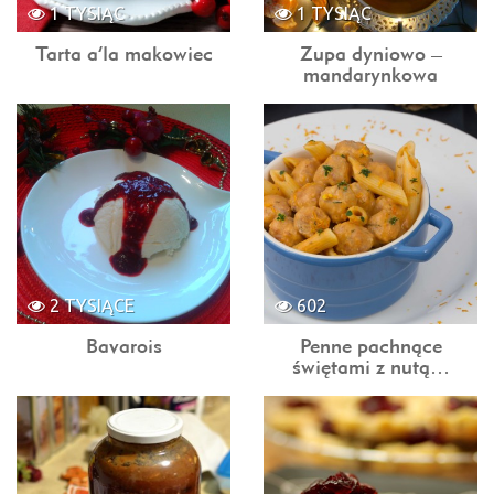
1 TYSIĄC
1 TYSIĄC
Tarta a’la makowiec
Zupa dyniowo –
mandarynkowa
2 TYSIĄCE
602
Bavarois
Penne pachnące
świętami z nutą…