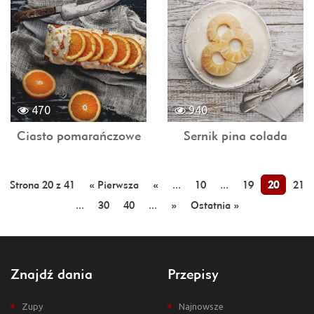
470
940
Ciasto pomarańczowe
Sernik pina colada
Strona 20 z 41
« Pierwsza
«
...
10
...
19
20
21
...
30
40
...
»
Ostatnia »
Znajdź dania
Przepisy
Zupy
Najnowsze