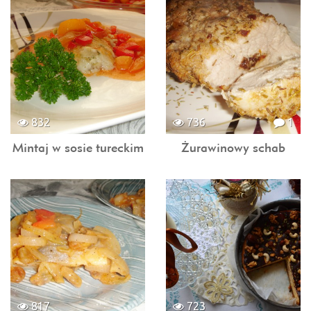
832
736
1
Mintaj w sosie tureckim
Żurawinowy schab
817
723