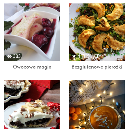
383
4 TYSIĄCE
Owocowa magia
Bezglutenowe pierożki