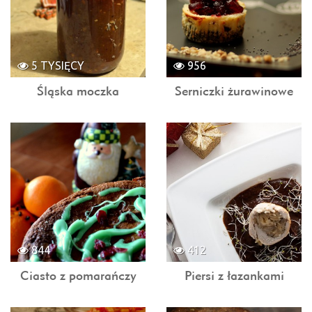
5 TYSIĘCY
956
Śląska moczka
Serniczki żurawinowe
844
412
Ciasto z pomarańczy
Piersi z łazankami