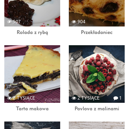
507
904
Rolada z rybą
Przekładaniec
2 TYSIĄCE
2 TYSIĄCE
1
Tarta makowa
Pavlova z malinami