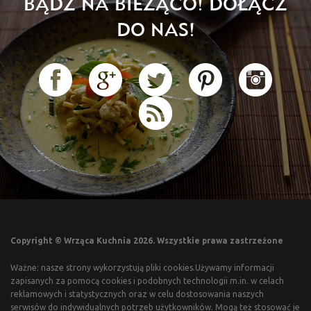
BĄDŹ NA BIEŻĄCO! DOŁĄCZ
DO NAS!
Copyright © Wrząca Kuchnia 2026. Wszystkie prawa zastrzeżone
Ważne: nasze strony wykorzystują pliki cookies.Używamy informacji
zapisanych za pomocą cookies i podobnych technologii m.in. w celach
reklamowych i statystycznych oraz w celu dostosowania naszych
serwisów do indywidualnych potrzeb użytkowników. Mogą też stosować je