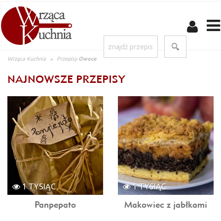
Wrząca Kuchnia
Przepisy
Owoce
NAJNOWSZE PRZEPISY
1 TYSIĄC
1 TYSIĄC
Panpepato
Makowiec z jabłkami