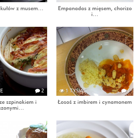
okułów z musem…
Empanadas z mięsem, chorizo
i…
CE
2
1 TYSIĄC
1
ze szpinakiem i
Łosoś z imbirem i cynamonem
szonymi…