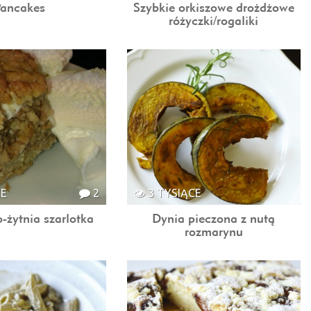
Pancakes
Szybkie orkiszowe drożdżowe
różyczki/rogaliki
CE
2
3 TYSIĄCE
-żytnia szarlotka
Dynia pieczona z nutą
rozmarynu