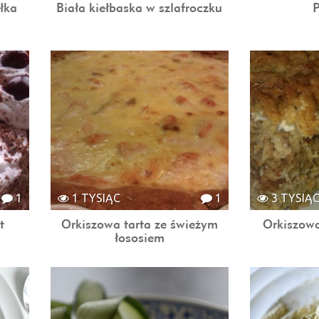
łka
Biała kiełbaska w szlafroczku
1
1 TYSIĄC
1
3 TYSIĄ
t
Orkiszowa tarta ze świeżym
Orkiszowo
łososiem