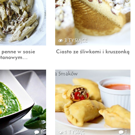
CE
3 TYSIĄCE
 penne w sosie
Ciasto ze śliwkami i kruszonką
etanowym…
C
1
1 TYSIĄC
1