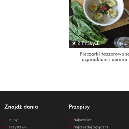
2 TYSIĄCE
Pieczarki faszerowan
szpinakiem i serami
Znajdź dania
Przepisy
Zupy
Najnowsze
Przystawki
Najczęściej oglądane