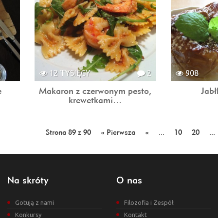
12 TYSIĘCY
2
908
e
Makaron z czerwonym pesto,
Jabł
krewetkami…
Strona 89 z 90
« Pierwsza
«
...
10
20
...
Na skróty
O nas
Gotują z nami
Filozofia i Zespół
Konkursy
Kontakt