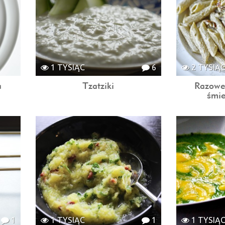
1 TYSIĄC
6
2 TYSIĄ
a
Tzatziki
Razowe
śmi
1
1 TYSIĄC
1
1 TYSIĄ