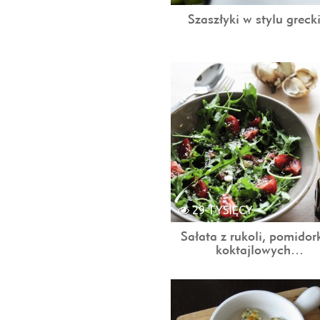
Szaszłyki w stylu grec
29 TYSIĘCY
Sałata z rukoli, pomido
koktajlowych…