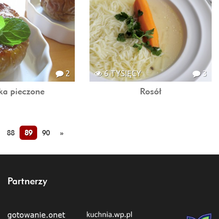
2
6 TYSIĘCY
3
ka pieczone
Rosół
88
89
90
»
Partnerzy