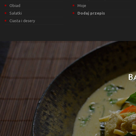
Obiad
Moje
Sałatki
Dodaj przepis
Ciasta i desery
B