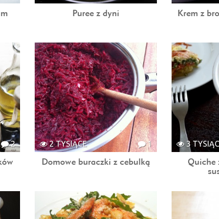
kim
Puree z dyni
Krem z br
2
2 TYSIĄCE
1
3 TYSIĄ
rków
Domowe buraczki z cebulką
Quiche 
su