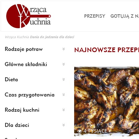
PRZEPISY
GOTUJĄ Z N
Wrząca Kuchnia
Dania do jedzenia dla dzieci
Rodzaje potraw
NAJNOWSZE PRZEP
Główne składniki
Dieta
Czas przygotowania
Rodzaj kuchni
Dla dzieci
4 TYSIĄCE