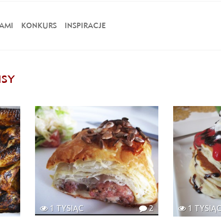
AMI
KONKURS
INSPIRACJE
ISY
1 TYSIĄC
2
1 TYSIĄ