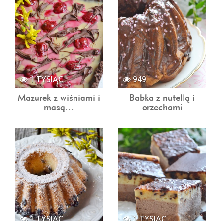
1 TYSIĄC
949
Mazurek z wiśniami i
Babka z nutellą i
masą…
orzechami
1 TYSIĄC
1 TYSIĄC