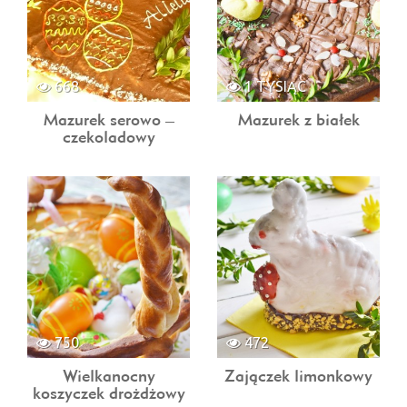
668
1 TYSIĄC
Mazurek serowo –
Mazurek z białek
czekoladowy
750
472
Wielkanocny
Zajączek limonkowy
koszyczek drożdżowy