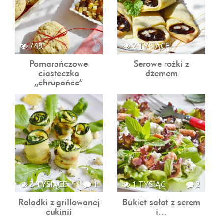
749
2 TYSIĄCE
Pomarańczowe
Serowe rożki z
ciasteczka
dżemem
„chrupańce”
2 TYSIĄCE
1
1 TYSIĄC
2
Roladki z grillowanej
Bukiet sałat z serem
cukinii
i…