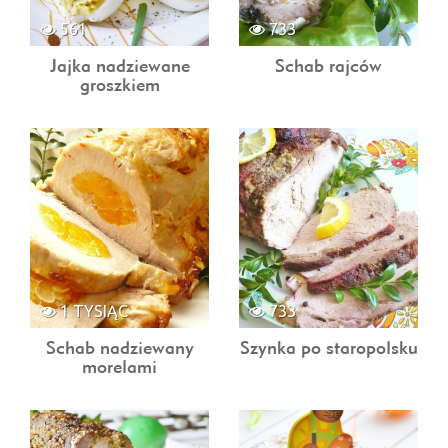
561
733
Jajka nadziewane
Schab rajców
groszkiem
1 TYSIĄC
733
Schab nadziewany
Szynka po staropolsku
morelami