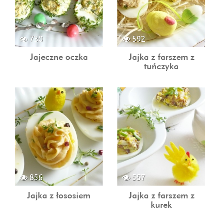
730
592
Jajeczne oczka
Jajka z farszem z
tuńczyka
856
557
Jajka z łososiem
Jajka z farszem z
kurek