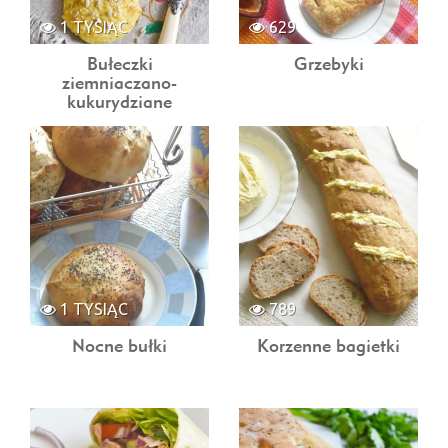
1 TYSIĄC
629
Bułeczki
Grzebyki
ziemniaczano-
kukurydziane
1 TYSIĄC
789
Nocne bułki
Korzenne bagietki