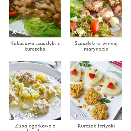
832
918
Kokosowe szaszłyki z
Szaszłyki w winnej
kurczaka
marynacie
1 TYSIĄC
767
Zupa ogórkowa z
Kurczak teriyaki