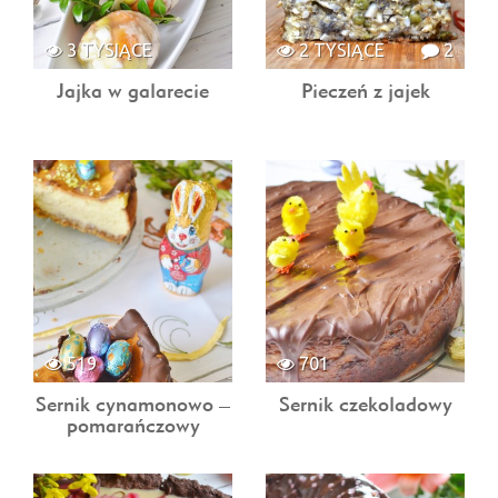
3 TYSIĄCE
2 TYSIĄCE
2
Jajka w galarecie
Pieczeń z jajek
519
701
Sernik cynamonowo –
Sernik czekoladowy
pomarańczowy