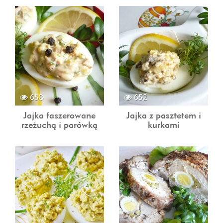
658
652
Jajka faszerowane
Jajka z pasztetem i
rzeżuchą i parówką
kurkami