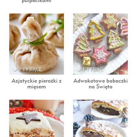
pulpecikami
2 TYSIĄCE
1 TYSIĄC
Azjatyckie pierożki z
Adwokatowe babeczki
mięsem
na Święta