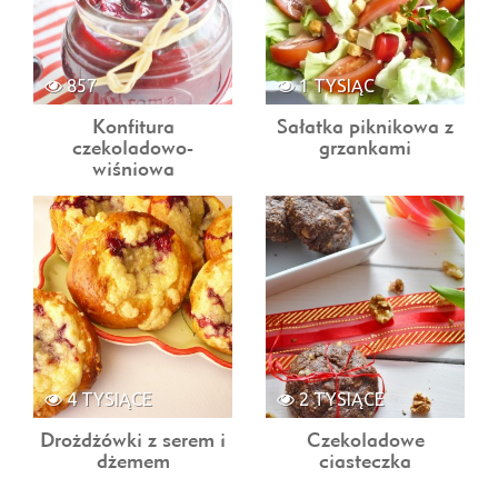
857
1 TYSIĄC
Konfitura
Sałatka piknikowa z
czekoladowo-
grzankami
wiśniowa
4 TYSIĄCE
2 TYSIĄCE
Drożdżówki z serem i
Czekoladowe
dżemem
ciasteczka