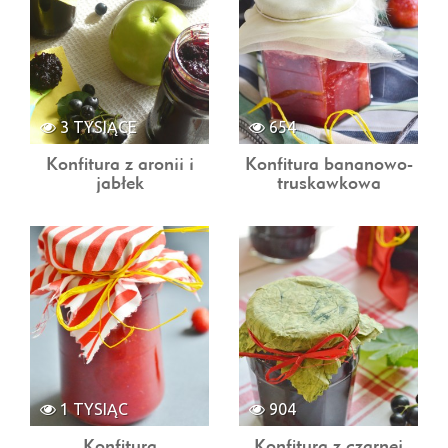
3 TYSIĄCE
654
Konfitura z aronii i
Konfitura bananowo-
jabłek
truskawkowa
1 TYSIĄC
904
Konfitura
Konfitura z czarnej