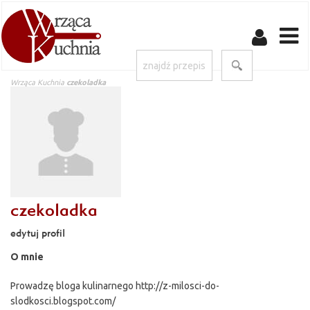
Wrząca Kuchnia
czekoladka
czekoladka
edytuj profil
O mnie
Prowadzę bloga kulinarnego http://z-milosci-do-
slodkosci.blogspot.com/