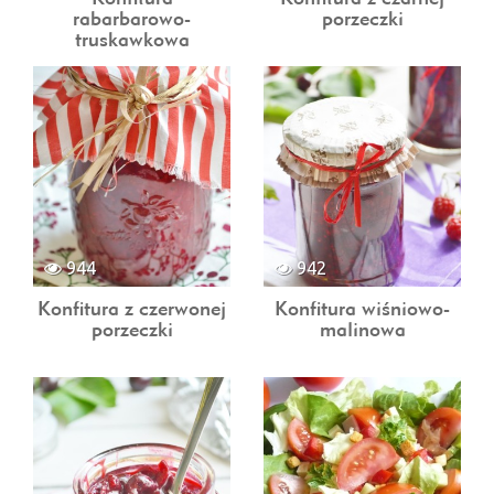
rabarbarowo-
porzeczki
truskawkowa
944
942
Konfitura z czerwonej
Konfitura wiśniowo-
porzeczki
malinowa