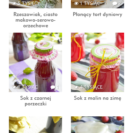
5 TYSIĘCY
1 TYSIĄC
2
Rzeszowiak, ciasto
Płonący tort dyniowy
makowo-serowo-
orzechowe
1 TYSIĄC
1
4 TYSIĄCE
Sok z czarnej
Sok z malin na zimę
porzeczki