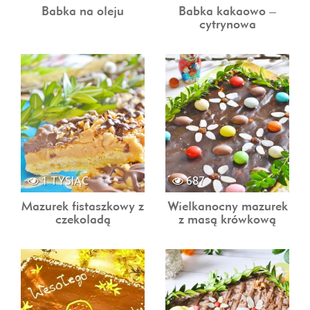
Babka na oleju
Babka kakaowo –
cytrynowa
1 TYSIĄC
687
Mazurek fistaszkowy z
Wielkanocny mazurek
czekoladą
z masą krówkową