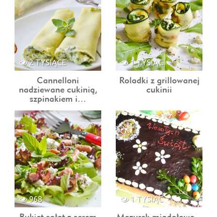
2 TYSIĄCE
1 TYSIĄC
Cannelloni
Roladki z grillowanej
nadziewane cukinią,
cukinii
szpinakiem i…
968
1 TYSIĄC
Bukiet sałat z serem
Mazurek migdałowo –