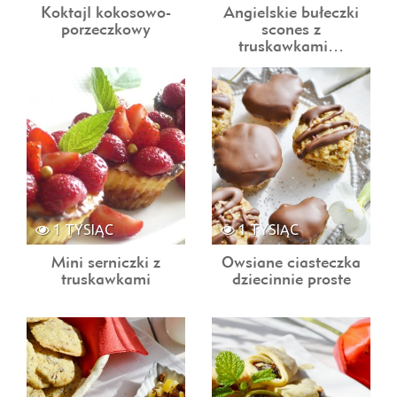
Koktajl kokosowo-
Angielskie bułeczki
porzeczkowy
scones z
truskawkami…
1 TYSIĄC
1 TYSIĄC
Mini serniczki z
Owsiane ciasteczka
truskawkami
dziecinnie proste