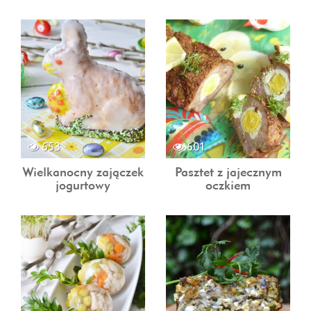
653
601
Wielkanocny zajączek
Pasztet z jajecznym
jogurtowy
oczkiem