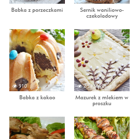
Babka z porzeczkami
Sernik waniliowo-
czekoladowy
910
2 TYSIĄCE
Babka z kakao
Mazurek z mlekiem w
proszku