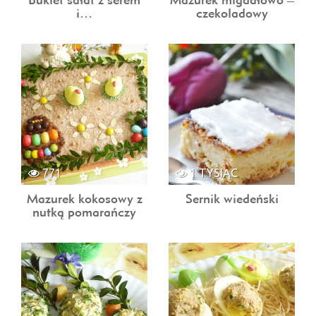
i…
czekoladowy
771
1 TYSIĄC
Mazurek kokosowy z
Sernik wiedeński
nutką pomarańczy