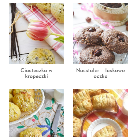
580
571
Ciasteczka w
Nusstaler – laskowe
kropeczki
oczka