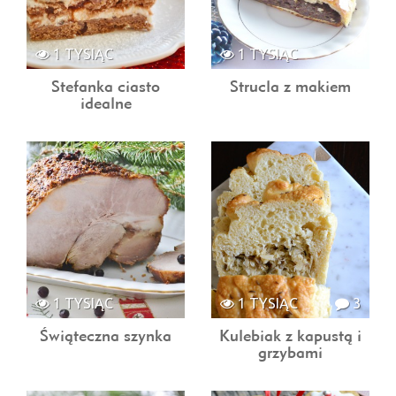
1 TYSIĄC
1 TYSIĄC
Stefanka ciasto
Strucla z makiem
idealne
1 TYSIĄC
1 TYSIĄC
3
Świąteczna szynka
Kulebiak z kapustą i
grzybami