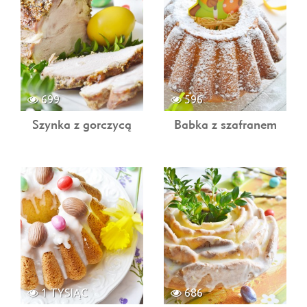
699
596
Szynka z gorczycą
Babka z szafranem
1 TYSIĄC
686