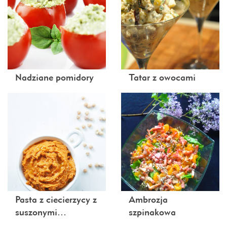
Nadziane pomidory
Tatar z owocami
Pasta z ciecierzycy z
Ambrozja
suszonymi…
szpinakowa