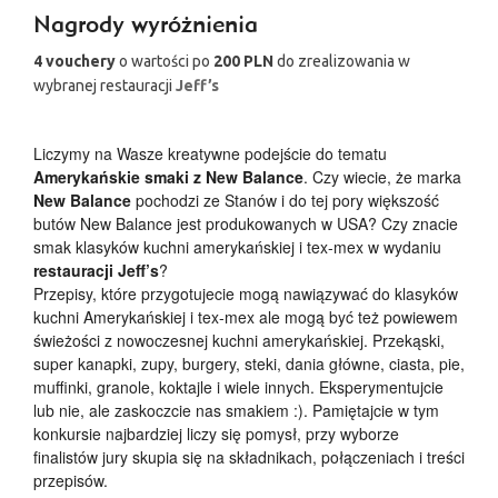
Nagrody wyróżnienia
4 vouchery
o wartości po
200 PLN
do zrealizowania w
wybranej restauracji
Jeff’s
Liczymy na Wasze kreatywne podejście do tematu
Amerykańskie smaki z New Balance
. Czy wiecie, że marka
New Balance
pochodzi ze Stanów i do tej pory większość
butów New Balance jest produkowanych w USA? Czy znacie
smak klasyków kuchni amerykańskiej i tex-mex w wydaniu
restauracji Jeff’s
?
Przepisy, które przygotujecie mogą nawiązywać do klasyków
kuchni Amerykańskiej i tex-mex ale mogą być też powiewem
świeżości z nowoczesnej kuchni amerykańskiej. Przekąski,
super kanapki, zupy, burgery, steki, dania główne, ciasta, pie,
muffinki, granole, koktajle i wiele innych. Eksperymentujcie
lub nie, ale zaskoczcie nas smakiem :). Pamiętajcie w tym
konkursie najbardziej liczy się pomysł, przy wyborze
finalistów jury skupia się na składnikach, połączeniach i treści
przepisów.