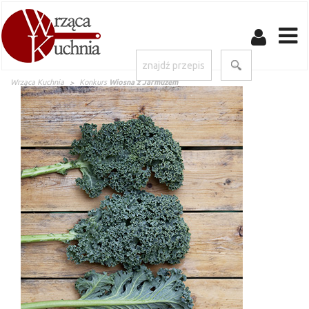
Wrząca Kuchnia
Konkurs
Wiosna z Jarmużem