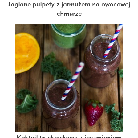
Jaglane pulpety z jarmużem na owocowej
chmurze
Koktajl truskawkowy z jęczmieniem