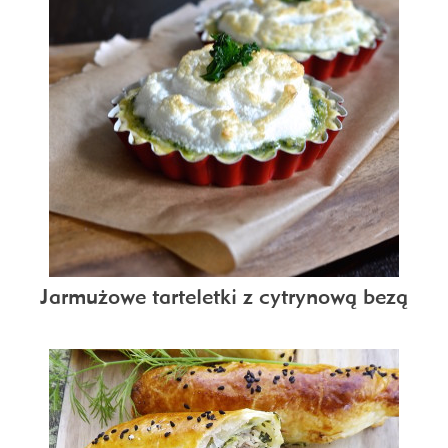
Jarmużowe tarteletki z cytrynową bezą